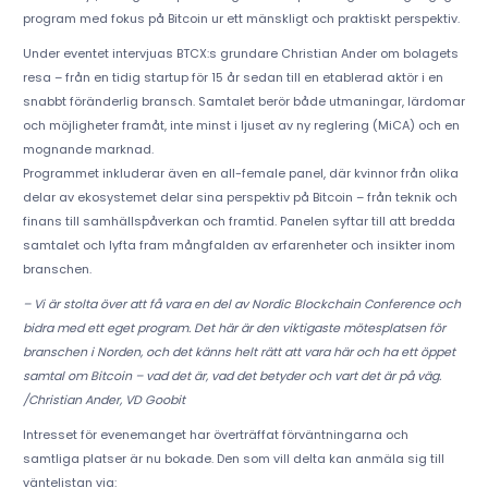
program med fokus på Bitcoin ur ett mänskligt och praktiskt perspektiv.
Under eventet intervjuas BTCX:s grundare Christian Ander om bolagets
resa – från en tidig startup för 15 år sedan till en etablerad aktör i en
snabbt föränderlig bransch. Samtalet berör både utmaningar, lärdomar
och möjligheter framåt, inte minst i ljuset av ny reglering (MiCA) och en
mognande marknad.
Programmet inkluderar även en all-female panel, där kvinnor från olika
delar av ekosystemet delar sina perspektiv på Bitcoin – från teknik och
finans till samhällspåverkan och framtid. Panelen syftar till att bredda
samtalet och lyfta fram mångfalden av erfarenheter och insikter inom
branschen.
– Vi är stolta över att få vara en del av Nordic Blockchain Conference och
bidra med ett eget program. Det här är den viktigaste mötesplatsen för
branschen i Norden, och det känns helt rätt att vara här och ha ett öppet
samtal om Bitcoin – vad det är, vad det betyder och vart det är på väg.
/Christian Ander, VD Goobit
Intresset för evenemanget har överträffat förväntningarna och
samtliga platser är nu bokade. Den som vill delta kan anmäla sig till
väntelistan via: