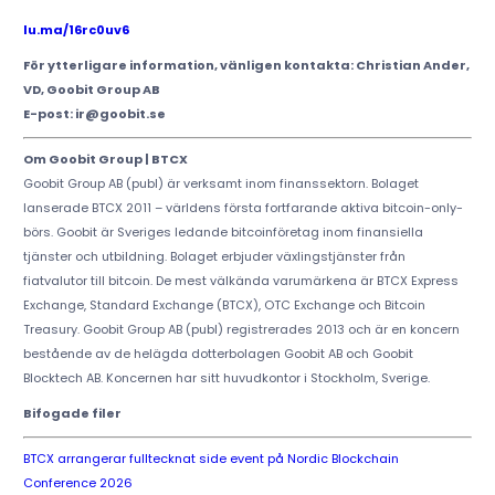
lu.ma/16rc0uv6
För ytterligare information, vänligen kontakta: Christian Ander,
VD, Goobit Group AB
E-post: ir@goobit.se
Om Goobit Group | BTCX
Goobit Group AB (publ) är verksamt inom finanssektorn. Bolaget
lanserade BTCX 2011 – världens första fortfarande aktiva bitcoin-only-
börs. Goobit är Sveriges ledande bitcoinföretag inom finansiella
tjänster och utbildning. Bolaget erbjuder växlingstjänster från
fiatvalutor till bitcoin. De mest välkända varumärkena är BTCX Express
Exchange, Standard Exchange (BTCX), OTC Exchange och Bitcoin
Treasury. Goobit Group AB (publ) registrerades 2013 och är en koncern
bestående av de helägda dotterbolagen Goobit AB och Goobit
Blocktech AB. Koncernen har sitt huvudkontor i Stockholm, Sverige.
Bifogade filer
BTCX arrangerar fulltecknat side event på Nordic Blockchain
Conference 2026