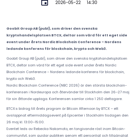
2026-05-22
14:30
Goobit Group AB (publ), som driver den svenska
kryptohandelsplatsen BTCX, deltar som värd för ett eget side
event under årets Nordic Blockchain Conference – Nordens
ledande konferens för blockchain, krypto och Web3.
Goobit Group AB (publ), som driver den svenska kryptohandelsplatsen
BTCX, deltar som värd för ett eget side event under årets Nordic
Blockchain Conference – Nordens ledande konferens för blockchain,
krypto och Web3.
Nordic Blockchain Conference (NBC 2026) är den största blockchain-
konferensen i Nordeuropa och återvänder till Stockholm den 26–27 maj
för sin åttonde upplaga. Konferensen samlar cirka 1 250 deltagare.
BTCX:s bidrag till årets program är Bitcoin Afternoon by BTCX – ett
avslappnat eftermiddagsevent på Epicenter i Stockholm tisdagen den
26 maj kl. 13:00–15:00.
Eventet leds av Rebecka Nakamoto, en tongivande röst inom Bitcoin-
communityt, som guidar publiken genom ett personligt och tillgängligt