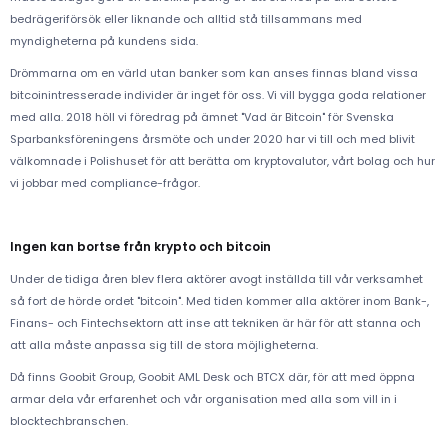
bedrägeriförsök eller liknande och alltid stå tillsammans med
myndigheterna på kundens sida.
Drömmarna om en värld utan banker som kan anses finnas bland vissa
bitcoinintresserade individer är inget för oss. Vi vill bygga goda relationer
med alla. 2018 höll vi föredrag på ämnet "Vad är Bitcoin" för Svenska
Sparbanksföreningens årsmöte och under 2020 har vi till och med blivit
välkomnade i Polishuset för att berätta om kryptovalutor, vårt bolag och hur
vi jobbar med compliance-frågor.
Ingen kan bortse från krypto och bitcoin
Under de tidiga åren blev flera aktörer avogt inställda till vår verksamhet
så fort de hörde ordet "bitcoin". Med tiden kommer alla aktörer inom Bank-,
Finans- och Fintechsektorn att inse att tekniken är här för att stanna och
att alla måste anpassa sig till de stora möjligheterna.
Då finns Goobit Group, Goobit AML Desk och BTCX där, för att med öppna
armar dela vår erfarenhet och vår organisation med alla som vill in i
blocktechbranschen.