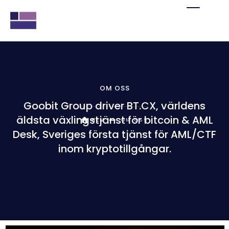
OM OSS
Goobit Group driver BT.CX, världens
äldsta växlingstjänst för bitcoin & AML
HEM
OM OSS
Desk, Sveriges första tjänst för AML/CTF
inom kryptotillgångar.