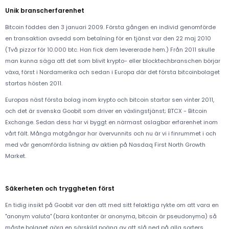
Unik branscherfarenhet
Bitcoin föddes den 3 januari 2009. Första gången en individ genomförde
en transaktion avsedd som betalning för en tjänst var den 22 maj 2010
(Två pizzor för 10.000 btc. Han fick dem levererade hem.) Från 2011 skulle
man kunna säga att det som blivit krypto- eller blocktechbranschen börjar
växa, först i Nordamerika och sedan i Europa där det första bitcoinbolaget
startas hösten 2011.
Europas näst första bolag inom krypto och bitcoin startar sen vinter 2011,
och det är svenska Goobit som driver en växlingstjänst; BTCX - Bitcoin
Exchange. Sedan dess har vi byggt en närmast oslagbar erfarenhet inom
vårt fält. Många motgångar har övervunnits och nu är vi i finrummet i och
med vår genomförda listning av aktien på Nasdaq First North Growth
Market.
Säkerheten och tryggheten först
En tidig insikt på Goobit var den att med sitt felaktiga rykte om att vara en
"anonym valuta" (bara kontanter är anonyma, bitcoin är pseudonyma) så
måste bolaget göra en särskild poäng av att slå ned på alla sorters