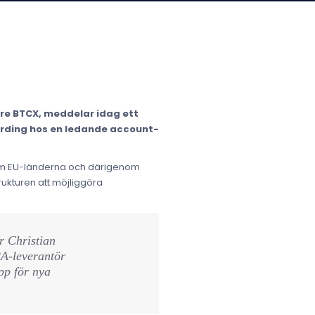
are BTCX, meddelar idag ett
oarding hos en ledande account-
inom EU-länderna och därigenom
ukturen att möjliggöra
r Christian
A-leverantör
pp för nya