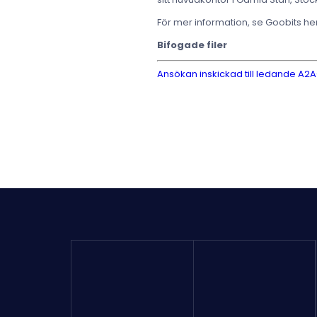
För mer information, se Goobits 
Bifogade filer
Ansökan inskickad till ledande A2