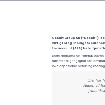
Goobit Group AB (“Goobit”), o
viktigt steg i bolagets europe
to-account (A2A) betaltjänstl
Detta markerar en framtidssäkrad 
förbättra tillgänglighet och anvä
lokalanpassade betalningslösninga
"Det här h
Ander, vd f
framtidss