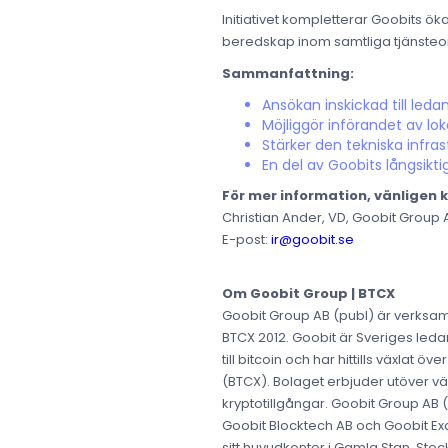
Initiativet kompletterar Goobits ö
beredskap inom samtliga tjänste
Sammanfattning:
Ansökan inskickad till le
Möjliggör införandet av lo
Stärker den tekniska infras
En del av Goobits långsikti
För mer information, vänligen 
Christian Ander, VD, Goobit Group 
E-post:
ir@goobit.se
Om Goobit Group | BTCX
Goobit Group AB (publ) är verksam
BTCX 2012. Goobit är Sveriges ledan
till bitcoin och har hittills växla
(BTCX). Bolaget erbjuder utöver v
kryptotillgångar. Goobit Group AB
Goobit Blocktech AB och Goobit Exch
sitt huvudkontor i Gamla Stan, Stoc