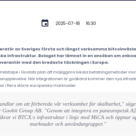
2025-07-18
16:30
peratör av Sveriges första och längst verksamma bitcoinväxl
iska infrastruktur. Bolaget har lämnat in en ansökan om onb
everantör med den bredaste täckningen i Europa.
milstolpe i Goobits plan att möjliggöra lokala betalningsmetoder 
ndarupplevelse. När integrationen är godkänd kommer den nya infrastr
r i flera större europeiska marknader.
andlar om att förbereda vår verksamhet för skalbarhet," säge
ör Goobit Group AB. "Genom att integrera en paneuropeisk A2
äkrar vi BTCX:s infrastruktur i linje med MiCA och öppnar u
marknader och användargrupper."