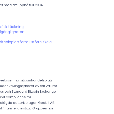
et med att uppnå full MiCA-
fisk täckning.
llgängligheten.
itcoinplattform i större skala.
e verksamma bitcoinhandelsplats
der växlingstjänster av fiat valutor
press och Standard Bitcoin Exchange
samt compliance för
 helägda dotterbolagen Goobit AB,
 finansiella institut. Gruppen har