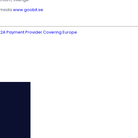
hemsida
www.goobit.se
.
 A2A Payment Provider Covering Europe