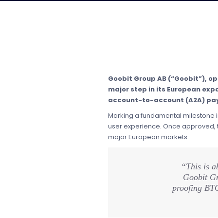
Goobit Group AB (“Goobit”), o
major step in its European ex
account-to-account (A2A) paym
Marking a fundamental milestone i
user experience. Once approved, t
major European markets.
“This is a
Goobit Gr
proofing BTC