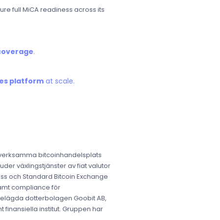
e full MiCA readiness across its
coverage
.
ces platform
at scale.
e verksamma bitcoinhandelsplats
der växlingstjänster av fiat valutor
press och Standard Bitcoin Exchange
samt compliance för
 helägda dotterbolagen Goobit AB,
 finansiella institut. Gruppen har