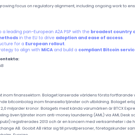
wing focus on regulatory alignment, including ongoing work to ensur
o a leading pan-European A2A PSP with the
broadest country 
methods
in the EU to drive
adoption and ease of access
.
ucture for a
European rollout
.
rategy to align with
MiCA
and build a
compliant Bitcoin servi
kontakta:
AB
t inom finanssektorn. Bolaget lanserade världens första fortfarand
de bitcoinbolag inom finansiella tjänster och utbildning. Bolaget erbju
t över 2,0 miljarder kronor. Bolagets mest kända varumärken är BTCX Ex
äxling även tjänster inom anti-money laundering (AML) via AML Desk 
 (publ) registrerades 2013 och är en koncern med verksamheter i de
ange AB. Goobit AB riktar sig till privatpersoner, företagskunder samt
kholm, Sverige.