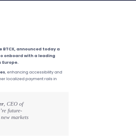
nge BTCX, announced today a
to onboard with a leading
 Europe.
ies
, enhancing accessibility and
er localized payment rails in
er
, CEO of
re future-
o new markets