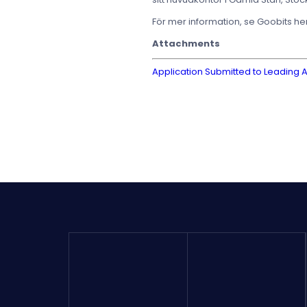
För mer information, se Goobits 
Attachments
Application Submitted to Leading