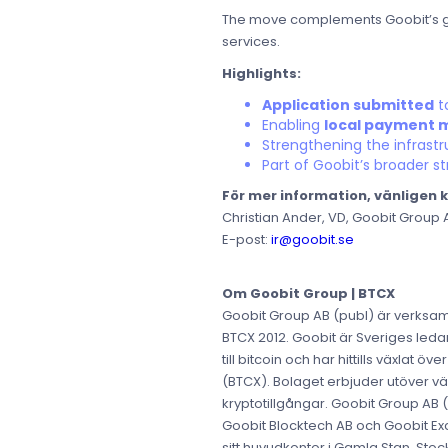
The move complements Goobit’s gro
services.
Highlights:
Application submitted
t
Enabling
local payment 
Strengthening the infrastr
Part of Goobit’s broader st
För mer information, vänligen 
Christian Ander, VD, Goobit Group 
E-post:
ir@goobit.se
Om Goobit Group | BTCX
Goobit Group AB (publ) är verksam
BTCX 2012. Goobit är Sveriges ledan
till bitcoin och har hittills växla
(BTCX). Bolaget erbjuder utöver v
kryptotillgångar. Goobit Group AB
Goobit Blocktech AB och Goobit Exch
sitt huvudkontor i Gamla Stan, Stoc