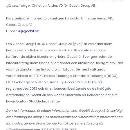
tjänster.”
säger Christian Ander, VD för Goobit Group AB.
För ytterligare information, vänligen kontakta: Christian Ander, VD,
Goobit Group AB
E-post:
ir@goobit.se
Om Goobit Group | BTCX Goobit Group AB (publ) är verksamt inom
finanssektorn. Bolaget lanserade BTCX 2011 – världens första
fortfarande aktiva bitcoin-only-börs. Goobit är Sveriges ledande
bitcoinföretag inom finansiella tjänster och utbildning. Bolaget erbjuder
växlingstjänster från fiatvalutor till bitcoin. De mest välkända
varumärkena är BTCX Express Exchange, Standard Exchange (BTCX),
OTC Exchange och Bitcoin Treasury. Goobit Group AB (publ)
registrerades 2013 och är en koncern bestående av de helägda
dotterbolagen Goobit AB och Goobit Blocktech AB. Koncernen har sitt
huvudkontor i Stockholm, Sverige.
Denna information är sådan information som Goobit Group AB är skyldigt
att offentliggöra enligt EU:s marknadsmissbruksförordning. Informationen
lämnades, genom ovanstående kontaktpersoners försorg, för
offentliggörande den 2026-07-02 18:30 CEST.