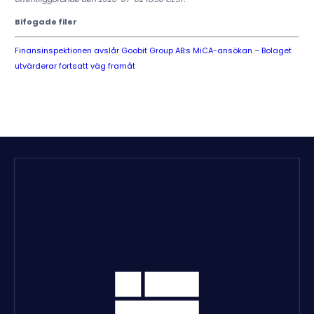
Bifogade filer
Finansinspektionen avslår Goobit Group AB:s MiCA-ansökan – Bolaget
utvärderar fortsatt väg framåt