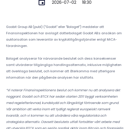
2026-07-02
18:30
Goobit Group AB (publ) ("Goobit" eller "Bolaget") meddelar att
Finansinspektionen har avslagit dotterbolaget Goobit AB:s ansökan om
auktorisation som leverantör av kryptotillgångstjänster enligt MiCA-
förordningen.
Bolaget analyserar för närvarande beslutet och dess konsekvenser
samt utvärderar tillgängliga handlingsalternativ, inklusive möjligheten
att överklaga beslutet, och kommer att återkomma med ytterligare
information när den pågående analysen har slutförts.
“Vi noterar Finansinspektionens beslut och kommer nu att analysera det
noggrant. Goobit och BTCX har sedan starten 2011 byggt verksamheten
med regelefterlevnad, kundskydd och långsiktigt förtroende som grund.
Vår ambition att verka inom ett tydligt reglerat europeiskt ramverk
kvarstår, och vi kommer nu att utvärdera våra regulatoriska och
strategiska alternativ. Oavsett beslutets utfall fortsätter vårt arbete med
att utveckla BTCX som en seriös nordisk aktör inom Bitcoin och finansiella