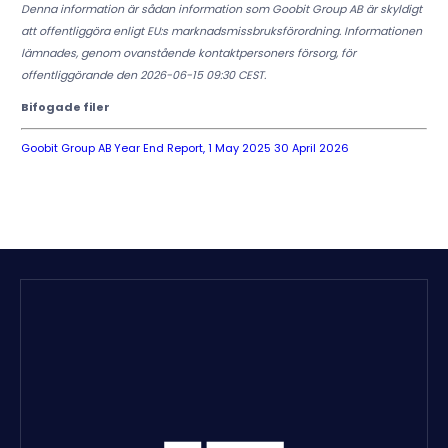
Denna information är sådan information som Goobit Group AB är skyldigt
att offentliggöra enligt EU:s marknadsmissbruksförordning. Informationen
lämnades, genom ovanstående kontaktpersoners försorg, för
offentliggörande den 2026-06-15 09:30 CEST.
Bifogade filer
Goobit Group AB Year End Report, 1 May 2025 30 April 2026