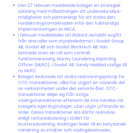
Den 27 februari meddelade bolaget en strategisk
satsning med målsättningen att undersöka M&A-
möjligheter och partnerskap för att stärka den
nordiska kryptomarknaden inför den fullständiga
implementeringen av MiCA.
I februari meddelades att Rickard Jerndahl avgått
från sina roller som styrelseledamot i Goobit Group
AB, Goobit AB och Goobit Blocktech AB. Han
lämnade även sin roll som centralt
funktionsansvarig, Money Laundering Reporting
Officer (MLRO), i Goobit AB. Sandy Haddad utsågs till
ny MLRO.
Bolaget beslutade att ändra redovisningsprincip för
OTC-transaktioner, vilka har utgjort en växande del
av verksamheten under det senaste året. OTC-
transaktioner skiljer sig från övriga
växlingstransaktioner eftersom de inte handlas via
bolagets eget kryptolager, utan utgör utförande av
order. Dessa transaktioner ska därför redovisas
enligt nettoredovisning i stället för
bruttoredovisning. Ändringen leder till en betydande
minskning av intäkter och växlingskostnader,