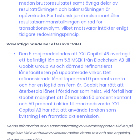
medan bruttoresultatet samt övriga delar av
resultaträkningen och balansräkningen är
opåverkade. För historisk jämförelse innehåller
resultatsammanställningen en rad för
transaktionsvolym, vilket motsvarar intäkter enligt
tidigare redovisningsprincip.
Väsentliga händelser efter kvartalet
Den 5 maj meddelades att XXI Capital AB övertagit
ett befintligt lån om 5,5 MSEK från Blockchain AB till
Goobit Group AB och därmed refinansierat
lånefaciliteten på uppdaterade villkor. Det
refinansierade lånet löper med 0 procents ränta
och har en löptid om fem år. Goobit har rätt att
återbetala lånet i förtid när som helst. Vid förfall har
Goobit möjlighet att återbetala 50 procent kontant
och 50 procent i aktier till marknadsvärde. XXI
Capital AB har rätt att använda fordran som
kvittning i en framtida aktieemission.
Denna information är en sammanfattning av kvartalsrapporten skriven på
engelska. Vid eventuella avvikelser mellan denna text och den engelska,
ska det senare gälla.