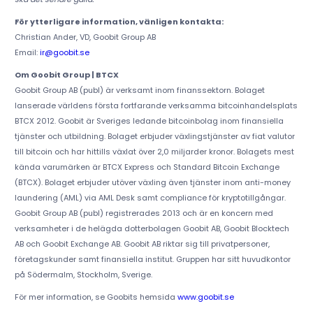
För ytterligare information, vänligen kontakta:
Christian Ander, VD, Goobit Group AB
Email:
ir@goobit.se
Om Goobit Group | BTCX
Goobit Group AB (publ) är verksamt inom finanssektorn. Bolaget
lanserade världens första fortfarande verksamma bitcoinhandelsplats
BTCX 2012. Goobit är Sveriges ledande bitcoinbolag inom finansiella
tjänster och utbildning. Bolaget erbjuder växlingstjänster av fiat valutor
till bitcoin och har hittills växlat över 2,0 miljarder kronor. Bolagets mest
kända varumärken är BTCX Express och Standard Bitcoin Exchange
(BTCX). Bolaget erbjuder utöver växling även tjänster inom anti-money
laundering (AML) via AML Desk samt compliance för kryptotillgångar.
Goobit Group AB (publ) registrerades 2013 och är en koncern med
verksamheter i de helägda dotterbolagen Goobit AB, Goobit Blocktech
AB och Goobit Exchange AB. Goobit AB riktar sig till privatpersoner,
företagskunder samt finansiella institut. Gruppen har sitt huvudkontor
på Södermalm, Stockholm, Sverige.
För mer information, se Goobits hemsida
www.goobit.se