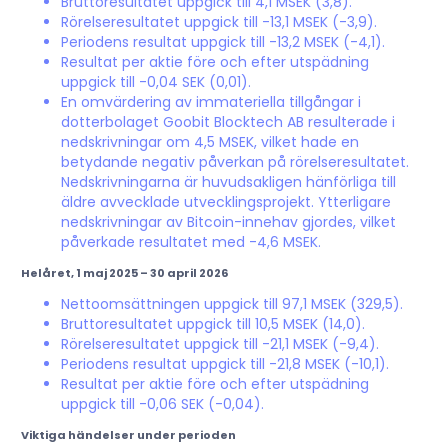
Bruttoresultatet uppgick till 4,1 MSEK (3,8).
Rörelseresultatet uppgick till -13,1 MSEK (-3,9).
Periodens resultat uppgick till -13,2 MSEK (-4,1).
Resultat per aktie före och efter utspädning
uppgick till -0,04 SEK (0,01).
En omvärdering av immateriella tillgångar i
dotterbolaget Goobit Blocktech AB resulterade i
nedskrivningar om 4,5 MSEK, vilket hade en
betydande negativ påverkan på rörelseresultatet.
Nedskrivningarna är huvudsakligen hänförliga till
äldre avvecklade utvecklingsprojekt. Ytterligare
nedskrivningar av Bitcoin-innehav gjordes, vilket
påverkade resultatet med -4,6 MSEK.
Helåret, 1 maj 2025 – 30 april 2026
Nettoomsättningen uppgick till 97,1 MSEK (329,5).
Bruttoresultatet uppgick till 10,5 MSEK (14,0).
Rörelseresultatet uppgick till -21,1 MSEK (-9,4).
Periodens resultat uppgick till -21,8 MSEK (-10,1).
Resultat per aktie före och efter utspädning
uppgick till -0,06 SEK (-0,04).
Viktiga händelser under perioden