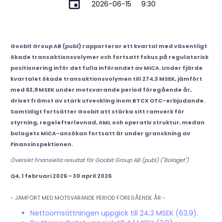
2026-06-15
9:30
Goobit Group AB (publ) rapporterar ett kvartal med väsentligt
ökade transaktionsvolymer och fortsatt fokus på regulatorisk
positionering inför det fulla införandet av MiCA. Under fjärde
kvartalet ökade transaktionsvolymen till 274,3 MSEK, jämfört
med 63,9 MSEK under motsvarande period föregående år,
drivet främst av stark utveckling inom BTCX OTC-erbjudande.
Samtidigt fortsätter Goobit att stärka sitt ramverk för
styrning, regelefterlevnad, AML och operativ struktur, medan
bolagets MiCA-ansökan fortsatt är under granskning av
Finansinspektionen.
Översikt finansiella resultat för Goobit Group AB (publ) ("Bolaget")
Q4, 1 februari 2026 – 30 april 2026
- JÄMFÖRT MED MOTSVARANDE PERIOD FÖREGÅENDE ÅR -
Nettoomsättningen uppgick till 24,3 MSEK (63,9).