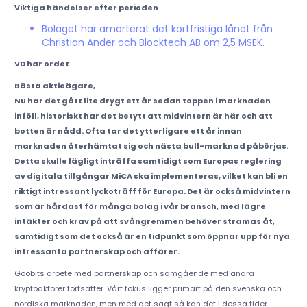
Viktiga händelser efter perioden
Bolaget har amorterat det kortfristiga lånet från
Christian Ander och Blocktech AB om 2,5 MSEK.
VD har ordet
Bästa aktieägare,
Nu har det gått lite drygt ett år sedan toppen i marknaden
inföll, historiskt har det betytt att midvintern är här och att
botten är nådd. Ofta tar det ytterligare ett år innan
marknaden återhämtat sig och nästa bull-marknad påbörjas.
Detta skulle lägligt inträffa samtidigt som Europas reglering
av digitala tillgångar MiCA ska implementeras, vilket kan bli en
riktigt intressant lyckoträff för Europa. Det är också midvintern
som är hårdast för många bolag i vår bransch, med lägre
intäkter och krav på att svångremmen behöver stramas åt,
samtidigt som det också är en tidpunkt som öppnar upp för nya
intressanta partnerskap och affärer.
Goobits arbete med partnerskap och samgående med andra
kryptoaktörer fortsätter. Vårt fokus ligger primärt på den svenska och
nordiska marknaden, men med det sagt så kan det i dessa tider