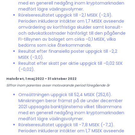
med en generell nedgång inom kryptomarknaden
medfört lägre växlingsvolymer.
Rörelseresultatet uppgick till -2,1 MSEK (-2,9).
Perioden inkluderar intäkter om 1,7 MSEK avseende
omvärdering av kortfristiga skulder samt konsult-
och advokatkostnader hänförligt till den pågående
FI-tillsynen av bolaget om cirka -0,1 MSEK, vilka
bedöms som icke återkommande.
Resultat efter finansiella poster uppgick till -2,2
MSEK (-3,0).
Resultat efter skatt per aktie uppgick till -0,02 SEK
(-0,02).
Halvåret, 1 maj 2022 – 31 oktober 2022
Siffror inom parentes avser motsvarande period föregående år
Omsättningen uppgick till 52,4 MSEK (252,6).
Minskningen beror främst på de under december
2021 uppsagda banktjänsterna vilket tillsammans
med en generell nedgång inom kryptomarknaden
medfört lägre växlingsvolymer.
Rörelseresultatet uppgick till -7,8 MSEK (-7,2).
Perioden inkluderar intäkter om 1,7 MSEK avseende