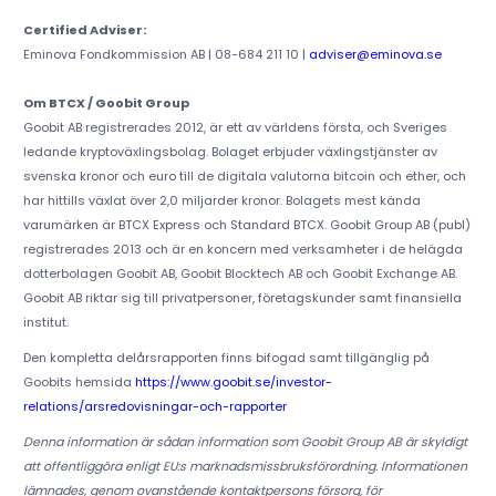
Certified Adviser:
Eminova Fondkommission AB | 08-684 211 10 |
adviser@eminova.se
Om BTCX / Goobit Group
Goobit AB registrerades 2012, är ett av världens första, och Sveriges
ledande kryptoväxlingsbolag. Bolaget erbjuder växlingstjänster av
svenska kronor och euro till de digitala valutorna bitcoin och ether, och
har hittills växlat över 2,0 miljarder kronor. Bolagets mest kända
varumärken är BTCX Express och Standard BTCX. Goobit Group AB (publ)
registrerades 2013 och är en koncern med verksamheter i de helägda
dotterbolagen Goobit AB, Goobit Blocktech AB och Goobit Exchange AB.
Goobit AB riktar sig till privatpersoner, företagskunder samt finansiella
institut.
Den kompletta delårsrapporten finns bifogad samt tillgänglig på
Goobits hemsida
https://www.goobit.se/investor-
relations/arsredovisningar-och-rapporter
Denna information är sådan information som Goobit Group AB är skyldigt
att offentliggöra enligt EU:s marknadsmissbruksförordning. Informationen
lämnades, genom ovanstående kontaktpersons försorg, för