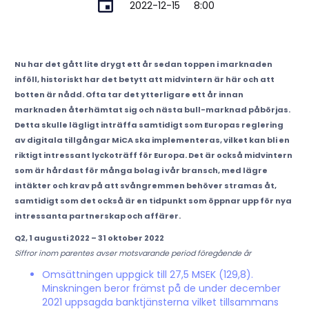
2022-12-15
8:00
Nu har det gått lite drygt ett år sedan toppen i marknaden
inföll, historiskt har det betytt att midvintern är här och att
botten är nådd. Ofta tar det ytterligare ett år innan
marknaden återhämtat sig och nästa bull-marknad påbörjas.
Detta skulle lägligt inträffa samtidigt som Europas reglering
av digitala tillgångar MiCA ska implementeras, vilket kan bli en
riktigt intressant lyckoträff för Europa. Det är också midvintern
som är hårdast för många bolag i vår bransch, med lägre
intäkter och krav på att svångremmen behöver stramas åt,
samtidigt som det också är en tidpunkt som öppnar upp för nya
intressanta partnerskap och affärer.
Q2, 1 augusti 2022 – 31 oktober 2022
Siffror inom parentes avser motsvarande period föregående år
Omsättningen uppgick till 27,5 MSEK (129,8).
Minskningen beror främst på de under december
2021 uppsagda banktjänsterna vilket tillsammans