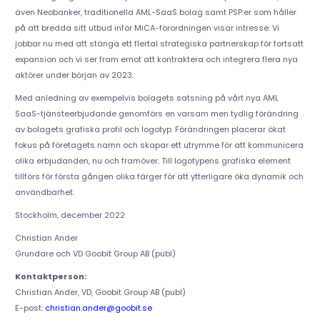
även Neobanker, traditionella AML-SaaS bolag samt PSP:er som håller
på att bredda sitt utbud inför MiCA-förordningen visar intresse. Vi
jobbar nu med att stänga ett flertal strategiska partnerskap för fortsatt
expansion och vi ser fram emot att kontraktera och integrera flera nya
aktörer under början av 2023.
Med anledning av exempelvis bolagets satsning på vårt nya AML
SaaS-tjänsteerbjudande genomförs en varsam men tydlig förändring
av bolagets grafiska profil och logotyp. Förändringen placerar ökat
fokus på företagets namn och skapar ett utrymme för att kommunicera
olika erbjudanden, nu och framöver. Till logotypens grafiska element
tillförs för första gången olika färger för att ytterligare öka dynamik och
användbarhet.
Stockholm, december 2022
Christian Ander
Grundare och VD Goobit Group AB (publ)
Kontaktperson:
Christian Ander, VD, Goobit Group AB (publ)
E-post:
christian.ander@goobit.se