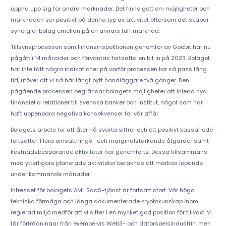
öppna upp sig för andra marknader. Det finns gott om möjligheter och
marknaden ser positivt på denna typ av aktivitet eftersom det skapar
synergier bolag emellan på en annars tuff marknad.
Tillsynsprocessen som Finansinspektionen genomför av Goobit har nu
pågått i 14 månader och förväntas fortsätta en bit in på 2023. Bolaget
har inte fått några indikationer på varför processen tar så pass lång
tid, utöver att vi så här långt bytt handläggare två gånger. Den
pågående processen begränsar bolagets möjligheter att inleda nya
finansiella relationer till svenska banker och institut, något som har
haft uppenbara negativa konsekvenser för vår affär.
Bolagets arbete för att åter nå svarta siffror och ett positivt kassaflöde
fortsätter. Flera omsättnings- och marginalstärkande åtgärder samt
kostnadsbesparande aktiviteter har genomförts. Dessa tillsammans
med ytterligare planerade aktiviteter beräknas att märkas löpande
under kommande månader.
Intresset för bolagets AML SaaS-tjänst är fortsatt stort. Vår höga
tekniska förmåga och långa dokumenterade kryptokunskap inom
reglerad miljö medför att vi sitter i en mycket god position för tillväxt. Vi
får förfrågningar från exempelvis Web3- och datorspelsindustrin, men