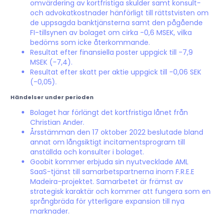
omvärdering av kortfristiga skulder samt konsult-
och advokatkostnader hänförligt till rättstvisten om
de uppsagda banktjänsterna samt den pågående
FI-tillsynen av bolaget om cirka -0,6 MSEK, vilka
bedöms som icke återkommande.
Resultat efter finansiella poster uppgick till -7,9
MSEK (-7,4).
Resultat efter skatt per aktie uppgick till -0,06 SEK
(-0,05).
Händelser under perioden
Bolaget har förlängt det kortfristiga lånet från
Christian Ander.
Årsstämman den 17 oktober 2022 beslutade bland
annat om långsiktigt incitamentsprogram till
anställda och konsulter i bolaget.
Goobit kommer erbjuda sin nyutvecklade AML
SaaS-tjänst till samarbetspartnerna inom F.R.E.E
Madeira-projektet. Samarbetet är främst av
strategisk karaktär och kommer att fungera som en
språngbräda för ytterligare expansion till nya
marknader.