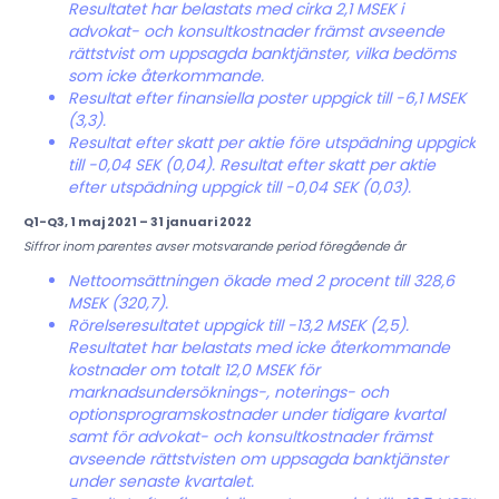
Resultatet har belastats med cirka 2,1 MSEK i
advokat- och konsultkostnader främst avseende
rättstvist om uppsagda banktjänster, vilka bedöms
som icke återkommande.
Resultat efter finansiella poster uppgick till -6,1 MSEK
(3,3).
Resultat efter skatt per aktie före utspädning uppgick
till -0,04 SEK (0,04). Resultat efter skatt per aktie
efter utspädning uppgick till -0,04 SEK (0,03).
Q1-Q3, 1 maj 2021 – 31 januari 2022
Siffror inom parentes avser motsvarande period föregående år
Nettoomsättningen ökade med 2 procent till 328,6
MSEK (320,7).
Rörelseresultatet uppgick till -13,2 MSEK (2,5).
Resultatet har belastats med icke återkommande
kostnader om totalt 12,0 MSEK för
marknadsundersöknings-, noterings- och
optionsprogramskostnader under tidigare kvartal
samt för advokat- och konsultkostnader främst
avseende rättstvisten om uppsagda banktjänster
under senaste kvartalet.