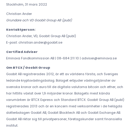
Stockholm, 31 mars 2022
Christian Ander
Grundare och VD Goobit Group AB (publ)
Kontaktperson:
Christian Ander, VD, Goobit Group AB (publ)
E-post: christian.ander@goobit.se
Certified Adviser
Eminova Fondkommission AB | 08-684 211 10 | adviser@eminova.se
Om BTCX / Goobit Group
Goobit AB registrerades 2012, är ett av världens första, och Sveriges
ledande kryptoväxlingsbolag. Bolaget erbjuder växlingstjänster av
svenska kronor och euro till de digitala valutorna bitcoin och ether, och
har hittills växlat över 1,9 miljarder kronor. Bolagets mest kända
varumärken är BTCX Express och Standard BTCX. Goobit Group AB (publ)
registrerades 2013 och är en koncern med verksamheter i de helägda
dotterbolagen Goobit AB, Goobit Blocktech AB och Goobit Exchange AB.
Goobit AB riktar sig till privatpersoner, företagskunder samt finansiella
institut.