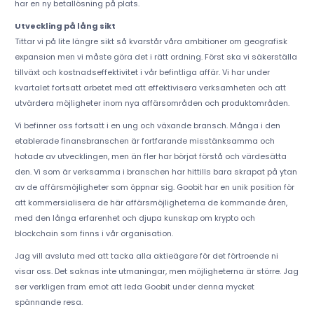
har en ny betallösning på plats.
Utveckling på lång sikt
Tittar vi på lite längre sikt så kvarstår våra ambitioner om geografisk
expansion men vi måste göra det i rätt ordning. Först ska vi säkerställa
tillväxt och kostnadseffektivitet i vår befintliga affär. Vi har under
kvartalet fortsatt arbetet med att effektivisera verksamheten och att
utvärdera möjligheter inom nya affärsområden och produktområden.
Vi befinner oss fortsatt i en ung och växande bransch. Många i den
etablerade finansbranschen är fortfarande misstänksamma och
hotade av utvecklingen, men än fler har börjat förstå och värdesätta
den. Vi som är verksamma i branschen har hittills bara skrapat på ytan
av de affärsmöjligheter som öppnar sig. Goobit har en unik position för
att kommersialisera de här affärsmöjligheterna de kommande åren,
med den långa erfarenhet och djupa kunskap om krypto och
blockchain som finns i vår organisation.
Jag vill avsluta med att tacka alla aktieägare för det förtroende ni
visar oss. Det saknas inte utmaningar, men möjligheterna är större. Jag
ser verkligen fram emot att leda Goobit under denna mycket
spännande resa.