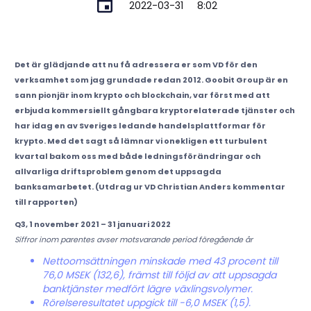
2022-03-31
8:02
Det är glädjande att nu få adressera er som VD för den
verksamhet som jag grundade redan 2012. Goobit Group är en
sann pionjär inom krypto och blockchain, var först med att
erbjuda kommersiellt gångbara kryptorelaterade tjänster och
har idag en av Sveriges ledande handelsplattformar för
krypto. Med det sagt så lämnar vi onekligen ett turbulent
kvartal bakom oss med både ledningsförändringar och
allvarliga driftsproblem genom det uppsagda
banksamarbetet. (Utdrag ur VD Christian Anders kommentar
till rapporten)
Q3, 1 november 2021 – 31 januari 2022
Siffror inom parentes avser motsvarande period föregående år
Nettoomsättningen minskade med 43 procent till
76,0 MSEK (132,6), främst till följd av att uppsagda
banktjänster medfört lägre växlingsvolymer.
Rörelseresultatet uppgick till -6,0 MSEK (1,5).