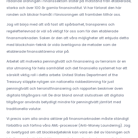
rådande ordningen i finanssektorn stöter på motstånd från etablerade,
starka och över 100 år gamla finansinstitut. Vi har förlorat den här
ronden och blickar framåt i förvissningen att framtiden tillhör oss.
Jag vill börja med att slå fast att spårbarhet, transparens och
regelefterlevnad är väl så viktigt för oss som för den etablerade
finansmarknaden. Saken är den att våra möjligheter att erbjuda detta
med blockchain-teknik är vida överlägsna de metoder som de
etablerade finansaktörerna vilar på.
Arbetet att motverka penningtvätt och finansiering av terrorism är en
stor utmaning för hela samhället och det finansiella systemet har ett
särskilt viktig roll i detta arbete. United States Department of the
Treasury släppte nyligen sin nationella riskbedömning för just
penningtvätt och terroristfinansiering och rapporten beskriver även
digitala tillgångars roll. De drar bland annat slutsatsen att digitala
tillgångar används betydligt mindre för penningtvätt jämfört med
traditionella valutor.
Vi precis som alla andra aktörer på finansmarknaden måste ständigt
förbättra och förfina våra AML-processer (Anti-Money Laundering). Jag
är övertygad om att blockkedjeteknik kan vara en del av lösningen och