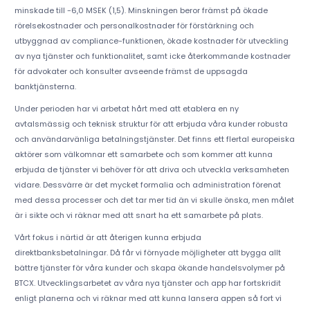
minskade till -6,0 MSEK (1,5). Minskningen beror främst på ökade
rörelsekostnader och personalkostnader för förstärkning och
utbyggnad av compliance-funktionen, ökade kostnader för utveckling
av nya tjänster och funktionalitet, samt icke återkommande kostnader
för advokater och konsulter avseende främst de uppsagda
banktjänsterna.
Under perioden har vi arbetat hårt med att etablera en ny
avtalsmässig och teknisk struktur för att erbjuda våra kunder robusta
och användarvänliga betalningstjänster. Det finns ett flertal europeiska
aktörer som välkomnar ett samarbete och som kommer att kunna
erbjuda de tjänster vi behöver för att driva och utveckla verksamheten
vidare. Dessvärre är det mycket formalia och administration förenat
med dessa processer och det tar mer tid än vi skulle önska, men målet
är i sikte och vi räknar med att snart ha ett samarbete på plats.
Vårt fokus i närtid är att återigen kunna erbjuda
direktbanksbetalningar. Då får vi förnyade möjligheter att bygga allt
bättre tjänster för våra kunder och skapa ökande handelsvolymer på
BTCX. Utvecklingsarbetet av våra nya tjänster och app har fortskridit
enligt planerna och vi räknar med att kunna lansera appen så fort vi