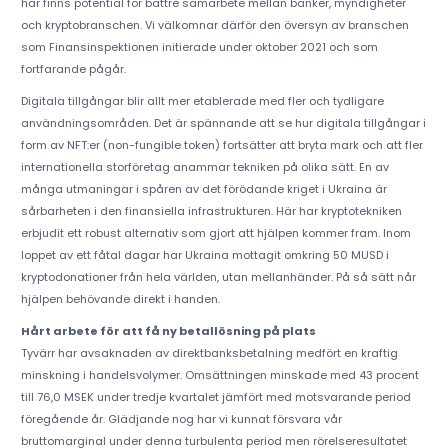
här finns potential för bättre samarbete mellan banker, myndigheter
och kryptobranschen. Vi välkomnar därför den översyn av branschen
som Finansinspektionen initierade under oktober 2021 och som
fortfarande pågår.
Digitala tillgångar blir allt mer etablerade med fler och tydligare
användningsområden. Det är spännande att se hur digitala tillgångar i
form av NFT:er (non-fungible token) fortsätter att bryta mark och att fler
internationella storföretag anammar tekniken på olika sätt. En av
många utmaningar i spåren av det förödande kriget i Ukraina är
sårbarheten i den finansiella infrastrukturen. Här har kryptotekniken
erbjudit ett robust alternativ som gjort att hjälpen kommer fram. Inom
loppet av ett fåtal dagar har Ukraina mottagit omkring 50 MUSD i
kryptodonationer från hela världen, utan mellanhänder. På så sätt når
hjälpen behövande direkt i handen.
Hårt arbete för att få ny betallösning på plats
Tyvärr har avsaknaden av direktbanksbetalning medfört en kraftig
minskning i handelsvolymer. Omsättningen minskade med 43 procent
till 76,0 MSEK under tredje kvartalet jämfört med motsvarande period
föregående år. Glädjande nog har vi kunnat försvara vår
bruttomarginal under denna turbulenta period men rörelseresultatet