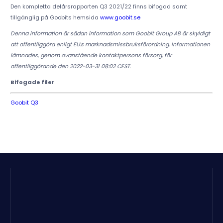
Den kompletta delårsrapporten Q3 2021/22 finns bifogad samt
tillgänglig på Goobits hemsida
www.goobit.se
Denna information är sådan information som Goobit Group AB är skyldigt
att offentliggöra enligt EU:s marknadsmissbruksförordning. Informationen
lämnades, genom ovanstående kontaktpersons försorg, för
offentliggörande den 2022-03-31 08:02 CEST.
Bifogade filer
Goobit Q3