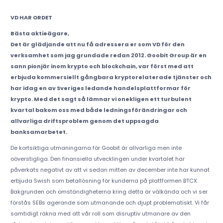
VD HAR ORDET
Bästa aktieägare,
Det är glädjande att nu få adressera er som VD för den
verksamhet som jag grundade redan 2012. Goobit Group är en
sann pionjär inom krypto och blockchain, var först med att
erbjuda kommersiellt gångbara kryptorelaterade tjänster och
har idag en av Sveriges ledande handelsplattformar för
krypto. Med det sagt så lämnar vi onekligen ett turbulent
kvartal bakom oss med både ledningsförändringar och
allvarliga driftsproblem genom det uppsagda
banksamarbetet.
De kortsiktiga utmaningarna för Goobit är allvarliga men inte
oöverstigliga. Den finansiella utvecklingen under kvartalet har
påverkats negativt av att vi sedan mitten av december inte har kunnat
erbjuda Swish som betallösning för kunderna på plattformen BTCX.
Bakgrunden och omständigheterna kring detta är välkända och vi ser
förstås SEBs agerande som utmanande och djupt problematiskt. Vi får
samtidigt räkna med att vår roll som disruptiv utmanare av den