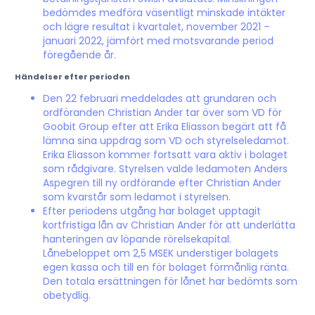
bedömdes medföra väsentligt minskade intäkter
och lägre resultat i kvartalet, november 2021 –
januari 2022, jämfört med motsvarande period
föregående år.
Händelser efter perioden
Den 22 februari meddelades att grundaren och
ordföranden Christian Ander tar över som VD för
Goobit Group efter att Erika Eliasson begärt att få
lämna sina uppdrag som VD och styrelseledamot.
Erika Eliasson kommer fortsatt vara aktiv i bolaget
som rådgivare. Styrelsen valde ledamoten Anders
Aspegren till ny ordförande efter Christian Ander
som kvarstår som ledamot i styrelsen.
Efter periodens utgång har bolaget upptagit
kortfristiga lån av Christian Ander för att underlätta
hanteringen av löpande rörelsekapital.
Lånebeloppet om 2,5 MSEK understiger bolagets
egen kassa och till en för bolaget förmånlig ränta.
Den totala ersättningen för lånet har bedömts som
obetydlig.