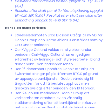
Resultat efter finansiella poster uppgick till -13,5 MSEK
(4,4).
Resultat efter skatt per aktie före utspädning uppgick
till -0,10 SEK (0,06). Resultat efter skatt per aktie efter
utspädning uppgick till -0,10 SEK (0,04).
Händelser under perioden
Styrelseledamoten Erika Eliasson utsågs till ny VD för
Goobit Group och Bjarne Ahlenius anställdes som ny
CFO under perioden.
Carl-Viggo Östlund valdes in i styrelsen under
perioden. Carl-Viggo Östlund har en gedigen
erfarenhet av lednings- och styrelsearbete i bland
annat bank- och finansbranschen.
Den 16 december upphörde Goobit att erbjuda
Swish-betalningar på plattformen BTCX på grund
av uppsagda banktjänster. Goobit vände sig till
tingsrätten för att få beslutet upphävt men
ansökan avslogs efter perioden, den 10 februari.
Den 24 januari meddelade Goobit Group att
verksamheten drabbats av en väsentlig
intäktsminskning efter att banktjänster inklusive
betalningstjänsten Swish avslutats. Minskningen