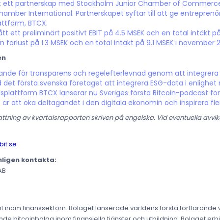
tt ett partnerskap med Stockholm Junior Chamber of Commerce 
amber International. Partnerskapet syftar till att ge entreprenör
ttform, BTCX.
t ett preliminärt positivt EBIT på 4.5 MSEK och en total intäkt 
förlust på 1.3 MSEK och en total intäkt på 9.1 MSEK i november 
en
gande för transparens och regelefterlevnad genom att integrera
d det första svenska företaget att integrera ESG-data i enlighe
splattform BTCX lanserar nu Sveriges första Bitcoin-podcast fö
t är att öka deltagandet i den digitala ekonomin och inspirera fler
ning av kvartalsrapporten skriven på engelska. Vid eventuella avvik
it.se
nligen kontakta:
AB
t inom finanssektorn. Bolaget lanserade världens första fortfarand
de bitcoinbolag inom finansiella tjänster och utbildning. Bolaget erbju