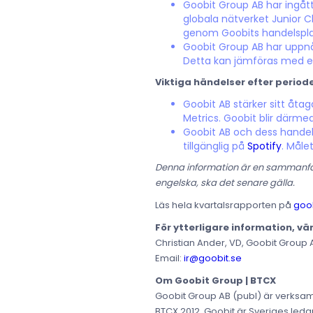
Goobit Group AB har ingå
globala nätverket Junior Ch
genom Goobits handelspla
Goobit Group AB har uppnåt
Detta kan jämföras med en 
Viktiga händelser efter period
Goobit AB stärker sitt åta
Metrics. Goobit blir därme
Goobit AB och dess handel
tillgänglig på
Spotify
. Måle
Denna information är en sammanfatt
engelska, ska det senare gälla.
Läs hela kvartalsrapporten på
goob
För ytterligare information, vä
Christian Ander, VD, Goobit Group 
Email:
ir@goobit.se
Om Goobit Group | BTCX
Goobit Group AB (publ) är verksam
BTCX 2012. Goobit är Sveriges ledan