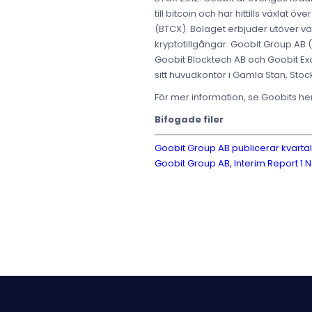
till bitcoin och har hittills växla
(BTCX). Bolaget erbjuder utöver v
kryptotillgångar. Goobit Group AB
Goobit Blocktech AB och Goobit Exch
sitt huvudkontor i Gamla Stan, Stoc
För mer information, se Goobits 
Bifogade filer
Goobit Group AB publicerar kvarta
Goobit Group AB, Interim Report 1