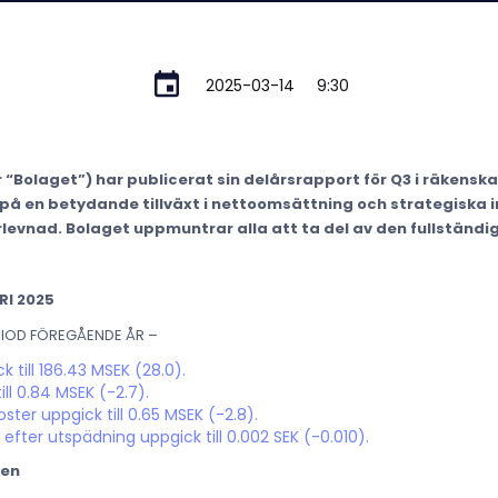
2025-03-14
9:30
 “Bolaget”) har publicerat sin delårsrapport för Q3 i räkensk
på en betydande tillväxt i nettoomsättning och strategiska ini
levnad. Bolaget uppmuntrar alla att ta del av den fullständi
RI 2025
IOD FÖREGÅENDE ÅR –
till 186.43 MSEK (28.0).
ill 0.84 MSEK (-2.7).
oster uppgick till 0.65 MSEK (-2.8).
 efter utspädning uppgick till 0.002 SEK (-0.010).
den