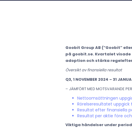
Goobit Group AB (“Goobit” eller
på goobit.se. Kvartalet visade 
adoption och stärka regelefter
Översikt av finansiella resultat
Q3, 1 NOVEMBER 2024 – 31 JANUA
– JÄMFÖRT MED MOTSVARANDE PER
Nettoomsättningen uppgick 
Rörelseresultatet uppgick t
Resultat efter finansiella p
Resultat per aktie före och
Viktiga händelser under perio