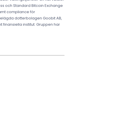
press och Standard Bitcoin Exchange
samt compliance för
 helägda dotterbolagen Goobit AB,
 finansiella institut. Gruppen har