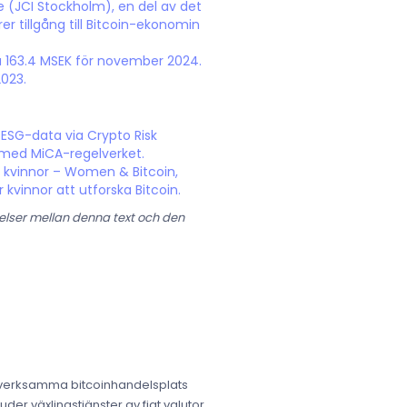
(JCI Stockholm), en del av det
er tillgång till Bitcoin-ekonomin
på 163.4 MSEK för november 2024.
2023.
 ESG-data via Crypto Risk
t med MiCA-regelverket.
r kvinnor – Women & Bitcoin,
 kvinnor att utforska Bitcoin.
elser mellan denna text och den
e verksamma bitcoinhandelsplats
der växlingstjänster av fiat valutor