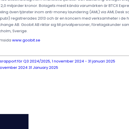
t över 2,0 miljarder kronor. Bolagets mest kända varumärken är BTCX Ex
äxling även tjänster inom anti-money laundering (AML) via AML Desk 
 (publ) registrerades 2013 och är en koncern med verksamheter i de
ange AB. Goobit AB riktar sig till privatpersoner, företagskunder samt
kholm, Sverige.
hemsida
www.goobit.se
lsrapport för Q3 2024/2025, 1 november 2024 - 31 januari 2025
 November 2024 31 January 2025