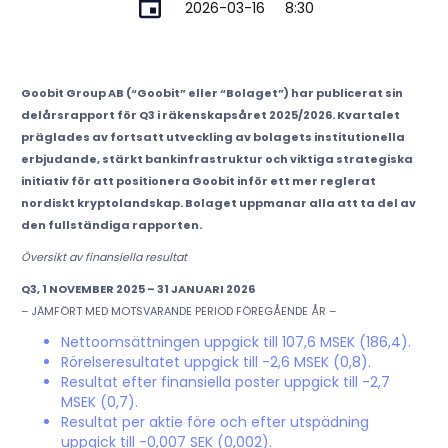
2026-03-16
8:30
Goobit Group AB (“Goobit” eller “Bolaget”) har publicerat sin
delårsrapport för Q3 i räkenskapsåret 2025/2026. Kvartalet
präglades av fortsatt utveckling av bolagets institutionella
erbjudande, stärkt bankinfrastruktur och viktiga strategiska
initiativ för att positionera Goobit inför ett mer reglerat
nordiskt kryptolandskap. Bolaget uppmanar alla att ta del av
den fullständiga rapporten.
Översikt av finansiella resultat
Q3, 1 NOVEMBER 2025 – 31 JANUARI 2026
– JÄMFÖRT MED MOTSVARANDE PERIOD FÖREGÅENDE ÅR –
Nettoomsättningen uppgick till 107,6 MSEK (186,4).
Rörelseresultatet uppgick till -2,6 MSEK (0,8).
Resultat efter finansiella poster uppgick till -2,7
MSEK (0,7).
Resultat per aktie före och efter utspädning
uppgick till -0,007 SEK (0,002).