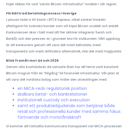
höjer ribban för vad “seriös Bitcoin-infrastruktur” innebär i vår region.
Förbättrad betalningsaccess i Sverige
I januari lade vi till Swish i BTCX Express, vilket sänker tröskeln
ytterligare för svenska kunder som vill köpa Bitcoin snabbt och enkelt.
Konkurrensen ökar i takt med att fler aktörer integrerar Swish och
BankID, och den pressen är i grunden bra för slutkunden. Vårt uppdrag
är att konkurrera genom att vara det mest betrodda, mest
transparenta och mest driftsäkra alternativet, inte det mest högljudda.
Blick framåt mot Q4 och 2026
Genom alla kvartalsbrev de senaste åren har ett tema varit konstant:
Bitcoin mognar från en “tillgång” till finansiell infrastruktur. Vår plan är
att vara det nordiska bolag som möter den utvecklingen med:
en MiCA-redo regulatorisk position
skalbara betal- och bankrelationer
institutionell custody och execution
samt ett produkterbjudande som betjänar både
retail och professionella kunder med samma fokus:
förtroende och motståndskraft
Vi kommer att fortsätta kommunicera transparent när MiCA-processen