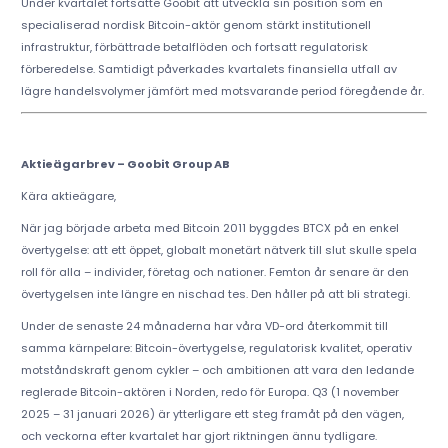
Under kvartalet fortsatte Goobit att utveckla sin position som en
specialiserad nordisk Bitcoin-aktör genom stärkt institutionell
infrastruktur, förbättrade betalflöden och fortsatt regulatorisk
förberedelse. Samtidigt påverkades kvartalets finansiella utfall av
lägre handelsvolymer jämfört med motsvarande period föregående år.
Aktieägarbrev – Goobit Group AB
Kära aktieägare,
När jag började arbeta med Bitcoin 2011 byggdes BTCX på en enkel
övertygelse: att ett öppet, globalt monetärt nätverk till slut skulle spela
roll för alla – individer, företag och nationer. Femton år senare är den
övertygelsen inte längre en nischad tes. Den håller på att bli strategi.
Under de senaste 24 månaderna har våra VD-ord återkommit till
samma kärnpelare: Bitcoin-övertygelse, regulatorisk kvalitet, operativ
motståndskraft genom cykler – och ambitionen att vara den ledande
reglerade Bitcoin-aktören i Norden, redo för Europa. Q3 (1 november
2025 – 31 januari 2026) är ytterligare ett steg framåt på den vägen,
och veckorna efter kvartalet har gjort riktningen ännu tydligare.