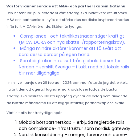
Varför vi annonserade ett M&A- och partnerskapsinitiativ nu
Den 27 februari publicerade vi vårt strategiska initiativ för att utforska
M&A och partnerskap i syfte att stärka den nordiska kryptomarknaden
inför fullt MiCA-införande. Skälen är tydliga:
Compliance- och teknikkostnader stiger kraftigt
(MiCA, DORA och nya skatte-/rapporteringskrav).
Många mindre aktörer kommer att få svårt att
bära dessa bördor på egen hand.
Samtidigt ökar intresset från globala börser för
Norden – särskilt Sverige – i takt med att lokala rails
blir mer tillgängliga.
I min liveintervju den 28 februari 2026 sammanfattade jag det enkelt:
nu är tiden att agera. I lugnare marknadsfaser fattas de bästa
strategiska besluten. Nästa uppgång gynnar de bolag som använde
de tystare månaderna till att bygga struktur, partnerskap och skala.
Vårt initiativ har tre tydliga spår:
Globala börspartnerskap – erbjuda reglerade rails
och compliance-infrastruktur som nordisk gateway
Nordisk konsolidering – merger, förvärv och carve-