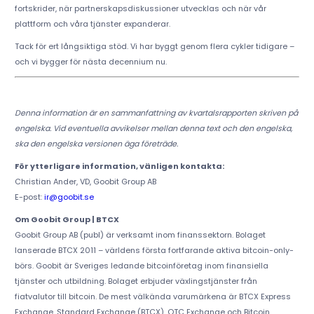
fortskrider, när partnerskapsdiskussioner utvecklas och när vår
plattform och våra tjänster expanderar.
Tack för ert långsiktiga stöd. Vi har byggt genom flera cykler tidigare –
och vi bygger för nästa decennium nu.
Denna information är en sammanfattning av kvartalsrapporten skriven på
engelska. Vid eventuella avvikelser mellan denna text och den engelska,
ska den engelska versionen äga företräde.
För ytterligare information, vänligen kontakta:
Christian Ander, VD, Goobit Group AB
E-post:
ir@goobit.se
Om Goobit Group | BTCX
Goobit Group AB (publ) är verksamt inom finanssektorn. Bolaget
lanserade BTCX 2011 – världens första fortfarande aktiva bitcoin-only-
börs. Goobit är Sveriges ledande bitcoinföretag inom finansiella
tjänster och utbildning. Bolaget erbjuder växlingstjänster från
fiatvalutor till bitcoin. De mest välkända varumärkena är BTCX Express
Exchange, Standard Exchange (BTCX), OTC Exchange och Bitcoin