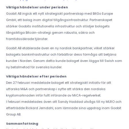
Viktiga händelser under perioden
Goobit AB ingick ett nytt strategiskt partnerskap med BitGo Europe
GmbH, ett bolag inom digital tillgångsinfrastruktur. Partnerskapet
stärker Goobits institutionella infrastruktur och stödjer bolagets
långsiktiga Bitcoin-strategi genom robusta, säkra och
framtidssäkrade tjänster.
Goobit AB etablerade även en ny nordisk bankpartner, vilket stärker
bolagets bankinfrastruktur och förbättrar dess förmåga att betjäna
kunder i Norden. Genom detta kunde bolaget även lägga till Swish som
ny betalmetod för svenska kunder.
Viktiga händelser efter perioden
Den 27 februari meddelade bolaget ett strategiskt initiativ för att
utforska M&A och partnerskap i syfte att stärka den nordiska
kryptomarknaden inför fullt införande av MiCA-regelverket.
I februari meddelades även att Sandy Haddad utsågs till ny MLRO och
efterträdde Rickard Jerndahl, som lämnade sina uppdrag inom Goobit
Group AB.
Sammanfattning