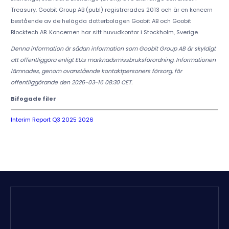
Treasury. Goobit Group AB (publ) registrerades 2013 och är en koncern
bestående av de helägda dotterbolagen Goobit AB och Goobit
Blocktech AB. Koncernen har sitt huvudkontor i Stockholm, Sverige.
Denna information är sådan information som Goobit Group AB är skyldigt
att offentliggöra enligt EU:s marknadsmissbruksförordning. Informationen
lämnades, genom ovanstående kontaktpersoners försorg, för
offentliggörande den 2026-03-16 08:30 CET.
Bifogade filer
Interim Report Q3 2025 2026