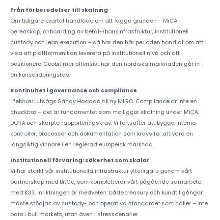
Från förberedelser till skalning
Om tidigare kvartal handlade om att lägga grunden – MiCA-
beredskap, onboarding av betal-/bankinfrastruktur, institutionell
custody och lean execution – så har den här perioden handlat om att
visa att plattformen kan leverera på institutionell nivå och att
positionera Goobit mer offensivt när den nordiska marknaden går in i
en konsolideringsfas.
Kontinuitet i governance och compliance
I februari utsågs Sandy Haddad till ny MLRO. Compliance är inte en
checkbox – det är fundamentet som möjliggör skalning under MiCA,
DORA och skärpta rapporteringskrav. Vi fortsätter att bygga interna
kontroller, processer och dokumentation som krävs för att vara en
långsiktig vinnare i en reglerad europeisk marknad.
Institutionell förvaring: säkerhet som skalar
Vi har stärkt vår institutionella infrastruktur ytterligare genom vårt
partnerskap med BitGo, som kompletterar vårt pågående samarbete
med K33. Inriktningen är medveten: både treasury och kundtillgångar
måste stödjas av custody- och operativa standarder som håller – inte
bara i bull markets, utan även i stresscenarier.