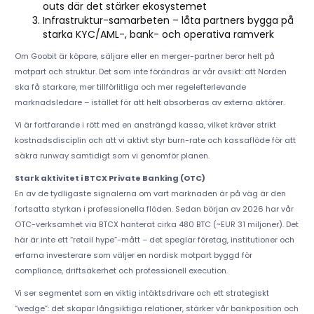
outs där det stärker ekosystemet
Infrastruktur-samarbeten – låta partners bygga på
starka KYC/AML-, bank- och operativa ramverk
Om Goobit är köpare, säljare eller en merger-partner beror helt på
motpart och struktur. Det som inte förändras är vår avsikt: att Norden
ska få starkare, mer tillförlitliga och mer regelefterlevande
marknadsledare – istället för att helt absorberas av externa aktörer.
Vi är fortfarande i rött med en ansträngd kassa, vilket kräver strikt
kostnadsdisciplin och att vi aktivt styr burn-rate och kassaflöde för att
säkra runway samtidigt som vi genomför planen.
Stark aktivitet i BTCX Private Banking (OTC)
En av de tydligaste signalerna om vart marknaden är på väg är den
fortsatta styrkan i professionella flöden. Sedan början av 2026 har vår
OTC-verksamhet via BTCX hanterat cirka 480 BTC (~EUR 31 miljoner). Det
här är inte ett “retail hype”-mått – det speglar företag, institutioner och
erfarna investerare som väljer en nordisk motpart byggd för
compliance, driftsäkerhet och professionell execution.
Vi ser segmentet som en viktig intäktsdrivare och ett strategiskt
“wedge”: det skapar långsiktiga relationer, stärker vår bankposition och