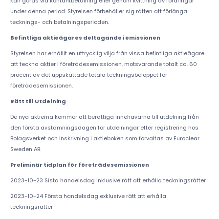
kan göras via kontantbetalning eller genom kvittning av fordringar
under denna period. Styrelsen förbehåller sig rätten att förlänga
tecknings- och betalningsperioden.
Befintliga aktieägares deltagande i emissionen
Styrelsen har erhållit en uttrycklig vilja från vissa befintliga aktieägare
att teckna aktier i företrädesemissionen, motsvarande totalt ca. 60
procent av det uppskattade totala teckningsbeloppet för
företrädesemissionen.
Rätt till Utdelning
De nya aktierna kommer att berättiga innehavarna till utdelning från
den första avstämningsdagen för utdelningar efter registrering hos
Bolagsverket och inskrivning i aktieboken som förvaltas av Euroclear
Sweden AB.
Preliminär tidplan för företrädesemissionen
2023-10-23 Sista handelsdag inklusive rätt att erhålla teckningsrätter
2023-10-24 Första handelsdag exklusive rätt att erhålla
teckningsrätter