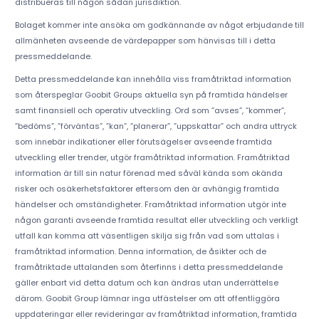
distribueras till någon sådan jurisdiktion.
Bolaget kommer inte ansöka om godkännande av något erbjudande till
allmänheten avseende de värdepapper som hänvisas till i detta
pressmeddelande.
Detta pressmeddelande kan innehålla viss framåtriktad information
som återspeglar Goobit Groups aktuella syn på framtida händelser
samt finansiell och operativ utveckling. Ord som ”avses”, ”kommer”,
”bedöms”, ”förväntas”, ”kan”, ”planerar”, ”uppskattar” och andra uttryck
som innebär indikationer eller förutsägelser avseende framtida
utveckling eller trender, utgör framåtriktad information. Framåtriktad
information är till sin natur förenad med såväl kända som okända
risker och osäkerhetsfaktorer eftersom den är avhängig framtida
händelser och omständigheter. Framåtriktad information utgör inte
någon garanti avseende framtida resultat eller utveckling och verkligt
utfall kan komma att väsentligen skilja sig från vad som uttalas i
framåtriktad information. Denna information, de åsikter och de
framåtriktade uttalanden som återfinns i detta pressmeddelande
gäller enbart vid detta datum och kan ändras utan underrättelse
därom. Goobit Group lämnar inga utfästelser om att offentliggöra
uppdateringar eller revideringar av framåtriktad information, framtida