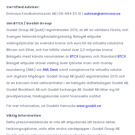
Certified Adviser:
Eminova Fondkommission AB | 08-684 211 10 |
adviser@eminova.se
Om BTCX / Goobit Group
Goobit Group AB (publ) registrerades 2012, är ett av världens första, och
Sveriges ledande kryptoväxlingsbolag. Bolaget erbjuder
växlingstjänster av svenska kronor och euro till de virtuella valutorna
Bitcoin och Ether, och har hittills växlat över 2,0 miljarder kronor.
Bolagets mest kända varumärken är
BTCX
Express och Standard
BTCX
.
Bolaget erbjuder utöver växling även tjänster inom anti-money
laundering (AML) via
AML Desk
samt compliance för virtuella valutor
och digitala tillgångar. Goobit Group AB (publ) registrerades 2013 och
är en koncern med verksamheter i de helägda dotterbolagen Goobit AB,
Goobit Blocktech AB och Goobit Exchange AB. Goobit AB riktar sig till
privatpersoner, företagskunder samt finansiella institut.
För mer information, se Goobits hemsida
www.goobit.se
Viktig information
Detta pressmeddelande är inte ett erbjudande att teckna aktier,
teckningsoptioner, units eller andra värdepapper i Goobit Group AB