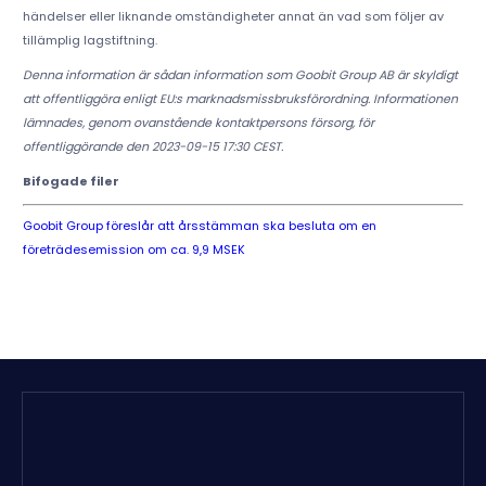
händelser eller liknande omständigheter annat än vad som följer av
tillämplig lagstiftning.
Denna information är sådan information som Goobit Group AB är skyldigt
att offentliggöra enligt EU:s marknadsmissbruksförordning. Informationen
lämnades, genom ovanstående kontaktpersons försorg, för
offentliggörande den 2023-09-15 17:30 CEST.
Bifogade filer
Goobit Group föreslår att årsstämman ska besluta om en
företrädesemission om ca. 9,9 MSEK