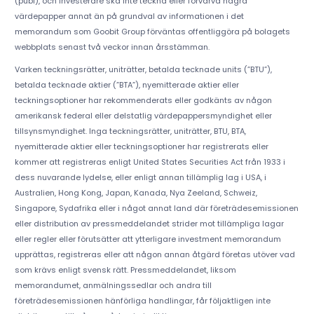
(publ), och investerare ska inte teckna eller förvärva några
värdepapper annat än på grundval av informationen i det
memorandum som Goobit Group förväntas offentliggöra på bolagets
webbplats senast två veckor innan årsstämman.
Varken teckningsrätter, uniträtter, betalda tecknade units (”BTU”),
betalda tecknade aktier (”BTA”), nyemitterade aktier eller
teckningsoptioner har rekommenderats eller godkänts av någon
amerikansk federal eller delstatlig värdepappersmyndighet eller
tillsynsmyndighet. Inga teckningsrätter, uniträtter, BTU, BTA,
nyemitterade aktier eller teckningsoptioner har registrerats eller
kommer att registreras enligt United States Securities Act från 1933 i
dess nuvarande lydelse, eller enligt annan tillämplig lag i USA, i
Australien, Hong Kong, Japan, Kanada, Nya Zeeland, Schweiz,
Singapore, Sydafrika eller i något annat land där företrädesemissionen
eller distribution av pressmeddelandet strider mot tillämpliga lagar
eller regler eller förutsätter att ytterligare investment memorandum
upprättas, registreras eller att någon annan åtgärd företas utöver vad
som krävs enligt svensk rätt. Pressmeddelandet, liksom
memorandumet, anmälningssedlar och andra till
företrädesemissionen hänförliga handlingar, får följaktligen inte