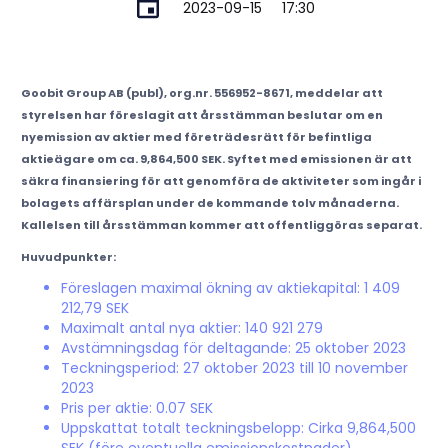
2023-09-15
17:30
Goobit Group AB (publ), org.nr. 556952-8671, meddelar att
styrelsen har föreslagit att årsstämman beslutar om en
nyemission av aktier med företrädesrätt för befintliga
aktieägare om ca. 9,864,500 SEK. Syftet med emissionen är att
säkra finansiering för att genomföra de aktiviteter som ingår i
bolagets affärsplan under de kommande tolv månaderna.
Kallelsen till årsstämman kommer att offentliggöras separat.
Huvudpunkter:
Föreslagen maximal ökning av aktiekapital: 1 409
212,79 SEK
Maximalt antal nya aktier: 140 921 279
Avstämningsdag för deltagande: 25 oktober 2023
Teckningsperiod: 27 oktober 2023 till 10 november
2023
Pris per aktie: 0.07 SEK
Uppskattat totalt teckningsbelopp: Cirka 9,864,500