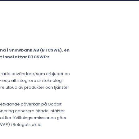
rna i Snowbank AB (BTCSWE), en
t innefattar BTCSWE:s
trerade användare, som erbjuder en
roup att integrera sin teknologi
edare utbud av produkter och tjänster
n betydande påverkan på Goobit
ionering generera ökade intäkter
aktier. Kvittningsemissionen görs
AP) i Bolagets aktie.