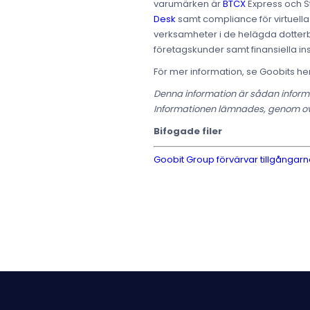
varumärken är
BTCX
Express och 
Desk
samt compliance för virtuella
verksamheter i de helägda dotterbo
företagskunder samt finansiella inst
För mer information, se Goobits 
Denna information är sådan informa
Informationen lämnades, genom ova
Bifogade filer
Goobit Group förvärvar tillgångar