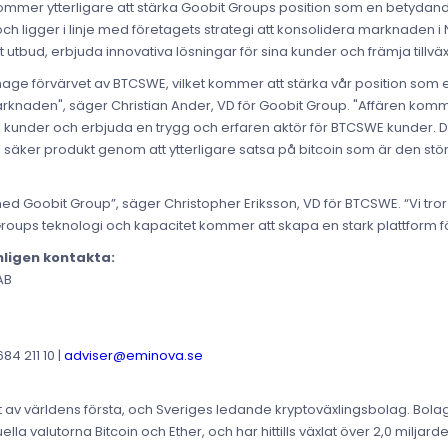
kommer ytterligare att stärka Goobit Groups position som en betydan
h ligger i linje med företagets strategi att konsolidera marknaden i 
tbud, erbjuda innovativa lösningar för sina kunder och främja tillväx
ännage förvärvet av BTCSWE, vilket kommer att stärka vår position som
rknaden", säger Christian Ander, VD för Goobit Group. "Affären kommer
a kunder och erbjuda en trygg och erfaren aktör för BTCSWE kunder. De
n säker produkt genom att ytterligare satsa på bitcoin som är den st
d Goobit Group”, säger Christopher Eriksson, VD för BTCSWE. “Vi tror
ps teknologi och kapacitet kommer att skapa en stark plattform för 
nligen kontakta:
AB
4 211 10 |
adviser@eminova.se
tt av världens första, och Sveriges ledande kryptoväxlingsbolag. Bolag
uella valutorna Bitcoin och Ether, och har hittills växlat över 2,0 milja