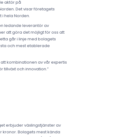
de aktör på
Norden. Det visar företagets
t i hela Norden.
 en ledande leverantör av
 att göra det möjligt för oss att
tta går i linje med bolagets
örsta och mest etablerade
 att kombinationen av vår expertis
tillväxt och innovation.”
et erbjuder växlingstjänster av
rder kronor. Bolagets mest kända