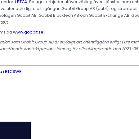
Standard
BTCX
. Bolaget erbjuder utöver växling även tjänster inom a
 valutor och digitala tillgångar. Goobit Group AB (publ) registrerade
lagen Goobit AB, Goobit Blocktech AB och Goobit Exchange AB. Goobit 
itut.
hemsida
www.goobit.se
tion som Goobit Group AB är skyldigt att offentliggöra enligt EU:s m
nstående kontaktpersons försorg, för offentliggörande den 2023-05
na i BTCSWE