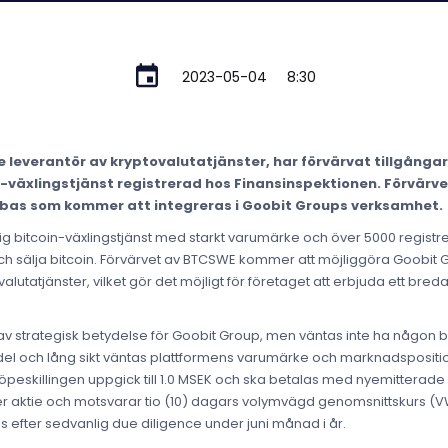
2023-05-04
8:30
 leverantör av kryptovalutatjänster, har förvärvat tillgånga
växlingstjänst registrerad hos Finansinspektionen. Förvärve
bas som kommer att integreras i Goobit Groups verksamhet.
ig bitcoin-växlingstjänst med starkt varumärke och över 5000 regis
och sälja bitcoin. Förvärvet av BTCSWE kommer att möjliggöra Goobit G
ovalutatjänster, vilket gör det möjligt för företaget att erbjuda ett br
 av strategisk betydelse för Goobit Group, men väntas inte ha någo
medel och lång sikt väntas plattformens varumärke och marknadsposit
peskillingen uppgick till 1.0 MSEK och ska betalas med nyemitterade 
per aktie och motsvarar tio (10) dagars volymvägd genomsnittskurs (VW
s efter sedvanlig due diligence under juni månad i år.