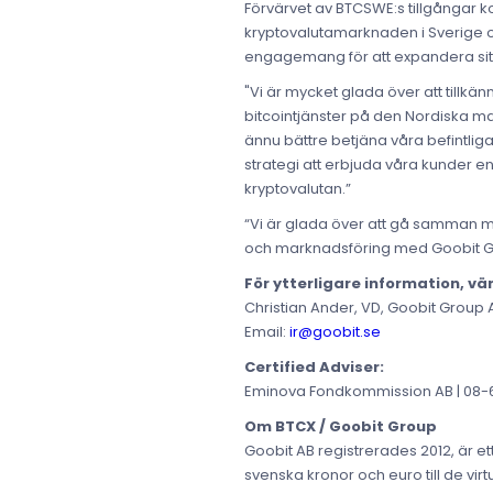
Förvärvet av BTCSWE:s tillgångar 
kryptovalutamarknaden i Sverige oc
engagemang för att expandera sitt u
"Vi är mycket glada över att tillk
bitcointjänster på den Nordiska ma
ännu bättre betjäna våra befintlig
strategi att erbjuda våra kunder e
kryptovalutan.”
“Vi är glada över att gå samman me
och marknadsföring med Goobit Grou
För ytterligare information, vä
Christian Ander, VD, Goobit Group 
Email:
ir@goobit.se
Certified Adviser:
Eminova Fondkommission AB | 08-68
Om BTCX / Goobit Group
Goobit AB registrerades 2012, är e
svenska kronor och euro till de virt