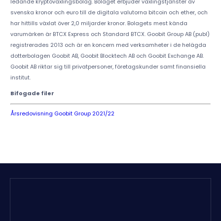
ledande kryptoväxlingsbolag. Bolaget erbjuder växlingstjänster av
svenska kronor och euro till de digitala valutorna bitcoin och ether, och
har hittills växlat över 2,0 miljarder kronor. Bolagets mest kända
varumärken är BTCX Express och Standard BTCX. Goobit Group AB (publ)
registrerades 2013 och är en koncern med verksamheter i de helägda
dotterbolagen Goobit AB, Goobit Blocktech AB och Goobit Exchange AB.
Goobit AB riktar sig till privatpersoner, företagskunder samt finansiella
institut.
Bifogade filer
Årsredovisning Goobit Group 2021/22