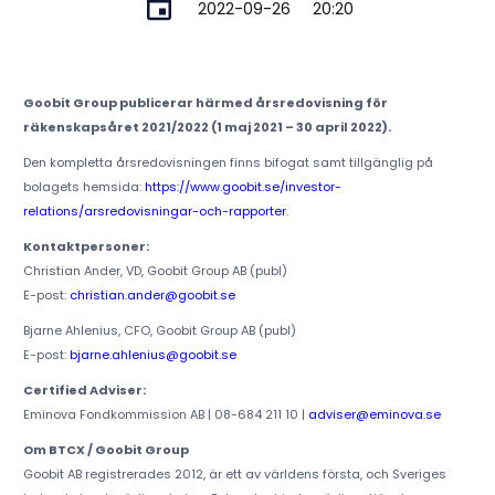
2022-09-26
20:20
Goobit Group publicerar härmed årsredovisning för
räkenskapsåret 2021/2022 (1 maj 2021 – 30 april 2022).
Den kompletta årsredovisningen finns bifogat samt tillgänglig på
bolagets hemsida:
https://www.goobit.se/investor-
relations/arsredovisningar-och-rapporter
.
Kontaktpersoner:
Christian Ander, VD, Goobit Group AB (publ)
E-post:
christian.ander@goobit.se
Bjarne Ahlenius, CFO, Goobit Group AB (publ)
E-post:
bjarne.ahlenius@goobit.se
Certified Adviser:
Eminova Fondkommission AB | 08-684 211 10 |
adviser@eminova.se
Om BTCX / Goobit Group
Goobit AB registrerades 2012, är ett av världens första, och Sveriges