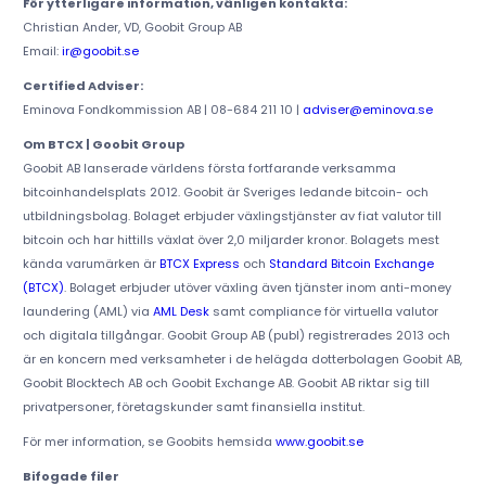
För ytterligare information, vänligen kontakta:
Christian Ander, VD, Goobit Group AB
Email:
ir@goobit.se
Certified Adviser:
Eminova Fondkommission AB | 08-684 211 10 |
adviser@eminova.se
Om BTCX | Goobit Group
Goobit AB lanserade världens första fortfarande verksamma
bitcoinhandelsplats 2012. Goobit är Sveriges ledande bitcoin- och
utbildningsbolag. Bolaget erbjuder växlingstjänster av fiat valutor till
bitcoin och har hittills växlat över 2,0 miljarder kronor. Bolagets mest
kända varumärken är
BTCX Express
och
Standard Bitcoin Exchange
(BTCX)
. Bolaget erbjuder utöver växling även tjänster inom anti-money
laundering (AML) via
AML Desk
samt compliance för virtuella valutor
och digitala tillgångar. Goobit Group AB (publ) registrerades 2013 och
är en koncern med verksamheter i de helägda dotterbolagen Goobit AB,
Goobit Blocktech AB och Goobit Exchange AB. Goobit AB riktar sig till
privatpersoner, företagskunder samt finansiella institut.
För mer information, se Goobits hemsida
www.goobit.se
Bifogade filer