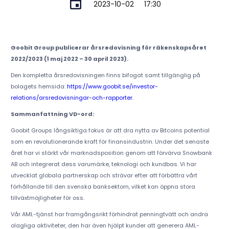
2023-10-02
17:30
Goobit Group publicerar årsredovisning för räkenskapsåret
2022/2023 (1 maj 2022 – 30 april 2023).
Den kompletta årsredovisningen finns bifogat samt tillgänglig på
bolagets hemsida:
https://www.goobit.se/investor-
relations/arsredovisningar-och-rapporter
.
Sammanfattning VD-ord:
Goobit Groups långsiktiga fokus är att dra nytta av Bitcoins potential
som en revolutionerande kraft för finansindustrin. Under det senaste
året har vi stärkt vår marknadsposition genom att förvärva Snowbank
AB och integrerat dess varumärke, teknologi och kundbas. Vi har
utvecklat globala partnerskap och strävar efter att förbättra vårt
förhållande till den svenska banksektorn, vilket kan öppna stora
tillväxtmöjligheter för oss.
Vår AML-tjänst har framgångsrikt förhindrat penningtvätt och andra
olagliga aktiviteter, den har även hjälpt kunder att generera AML-