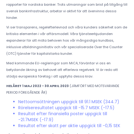
rapporter för nordiska banker. Trots utmaningar som brist på tillgång till
svensk bankinfrastruktur, arbetar vi aktivt för att övervinna dessa
hinder.
Vi ser transparens, regelefterlevnad och våra kunders säkerhet som de
kritiska elementen i vår affärsmodell. Våra tjänsteerbjudanden
expanderar för att möta behoven hos vår mångsidiga kundbas,
inklusive utbildningsinitiativ och vår specialiserade Over the Counter
(OTC) tjänster för kapitalstarka kunder.
Med kommande EU-regleringar som MiCA, förväntar vi oss en
betydande ökning av behovet att efterleva regelverk. Vi är redo att
stödja europeiska företag i att uppfylla dessa krav.
HELÅRET 1 MAJ 2022 - 30 APRIL 2023
(JÄMFÖRT MED MOTSVARANDE
PERIOD FÖREGÅENDE ÅR)
Nettoomsättningen uppgick till 91.1 MSEK (344.7)
Rörelseresultatet uppgick till -15.7 MSEK (-17.5)
Resultat efter finansiella poster uppgick till
-21.7MSEK (-17.9)
Resultat efter skatt per aktie uppgick till -0,15 SEK