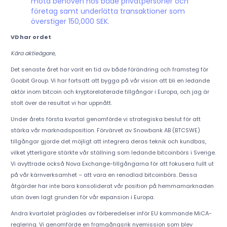
möta behoven hos både privatpersoner och
företag samt underlätta transaktioner som
överstiger 150,000 SEK.
VD har ordet
Kära aktieägare,
Det senaste året har varit en tid av både förändring och framsteg för
Goobit Group. Vi har fortsatt att bygga på vår vision att bli en ledande
aktör inom bitcoin och kryptorelaterade tillgångar i Europa, och jag är
stolt över de resultat vi har uppnått.
Under årets första kvartal genomförde vi strategiska beslut för att
stärka vår marknadsposition. Förvärvet av Snowbank AB (BTCSWE)
tillgångar gjorde det möjligt att integrera deras teknik och kundbas,
vilket ytterligare stärkte vår ställning som ledande bitcoinbörs i Sverige.
Vi avyttrade också Nova Exchange-tillgångarna för att fokusera fullt ut
på vår kärnverksamhet – att vara en renodlad bitcoinbörs. Dessa
åtgärder har inte bara konsoliderat vår position på hemmamarknaden
utan även lagt grunden för vår expansion i Europa.
Andra kvartalet präglades av förberedelser inför EU kommande MiCA-
reglering. Vi genomförde en framgångsrik nyemission som blev