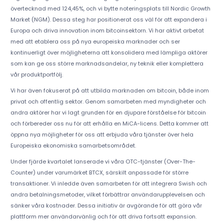
övertecknad med 124,45%, och vi bytte noteringsplats till Nordic Growth
Market (NGM). Dessa steg har positionerat oss väl för att expandera i
Europa och driva innovation inom bitcoinsektorn. Vi har aktivt arbetat
med att etablera oss på nya europeiska marknader och ser
kontinuerligt över möjligheterna att konsolidera med lämpliga aktörer
som kan ge oss större marknadsandelar, ny teknik eller komplettera
vår produktportfölj.
Vi har även fokuserat på att utbilda marknaden om bitcoin, både inom
privat och offentlig sektor. Genom samarbeten med myndigheter och
andra aktörer har vi lagt grunden för en djupare förståelse för bitcoin
och förbereder oss nu för att erhålla en MiCA-licens. Detta kommer att
öppna nya möjligheter för oss att erbjuda våra tjänster över hela
Europeiska ekonomiska samarbetsområdet.
Under fjärde kvartalet lanserade vi våra OTC-tjänster (Over-The-
Counter) under varumärket BTCX, särskilt anpassade för större
transaktioner. Vi inledde även samarbeten för att integrera Swish och
andra betalningsmetoder, vilket förbättrar användarupplevelsen och
sänker våra kostnader. Dessa initiativ är avgörande för att göra vår
plattform mer användarvänlig och för att driva fortsatt expansion.