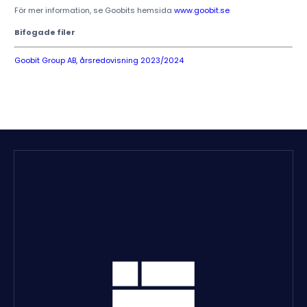
För mer information, se Goobits hemsida
www.goobit.se
Bifogade filer
Goobit Group AB, årsredovisning 2023/2024