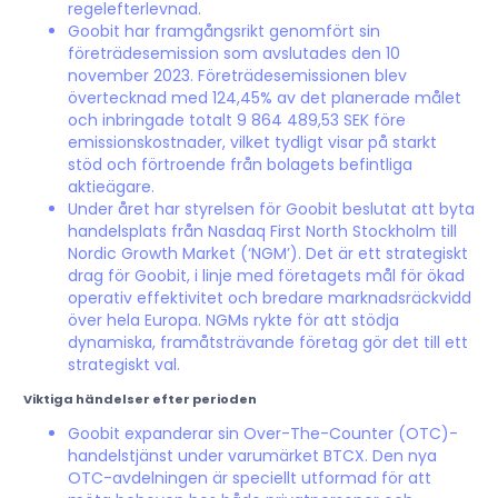
regelefterlevnad.
Goobit har framgångsrikt genomfört sin
företrädesemission som avslutades den 10
november 2023. Företrädesemissionen blev
övertecknad med 124,45% av det planerade målet
och inbringade totalt 9 864 489,53 SEK före
emissionskostnader, vilket tydligt visar på starkt
stöd och förtroende från bolagets befintliga
aktieägare.
Under året har styrelsen för Goobit beslutat att byta
handelsplats från Nasdaq First North Stockholm till
Nordic Growth Market (‘NGM’). Det är ett strategiskt
drag för Goobit, i linje med företagets mål för ökad
operativ effektivitet och bredare marknadsräckvidd
över hela Europa. NGMs rykte för att stödja
dynamiska, framåtsträvande företag gör det till ett
strategiskt val.
Viktiga händelser efter perioden
Goobit expanderar sin Over-The-Counter (OTC)-
handelstjänst under varumärket BTCX. Den nya
OTC-avdelningen är speciellt utformad för att