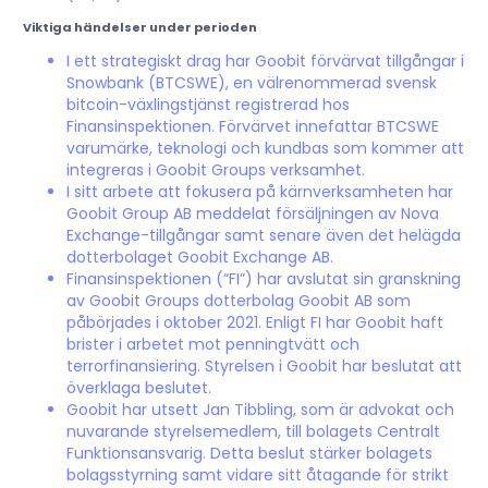
Viktiga händelser under perioden
I ett strategiskt drag har Goobit förvärvat tillgångar i
Snowbank (BTCSWE), en välrenommerad svensk
bitcoin-växlingstjänst registrerad hos
Finansinspektionen. Förvärvet innefattar BTCSWE
varumärke, teknologi och kundbas som kommer att
integreras i Goobit Groups verksamhet.
I sitt arbete att fokusera på kärnverksamheten har
Goobit Group AB meddelat försäljningen av Nova
Exchange-tillgångar samt senare även det helägda
dotterbolaget Goobit Exchange AB.
Finansinspektionen (“FI”) har avslutat sin granskning
av Goobit Groups dotterbolag Goobit AB som
påbörjades i oktober 2021. Enligt FI har Goobit haft
brister i arbetet mot penningtvätt och
terrorfinansiering. Styrelsen i Goobit har beslutat att
överklaga beslutet.
Goobit har utsett Jan Tibbling, som är advokat och
nuvarande styrelsemedlem, till bolagets Centralt
Funktionsansvarig. Detta beslut stärker bolagets
bolagsstyrning samt vidare sitt åtagande för strikt