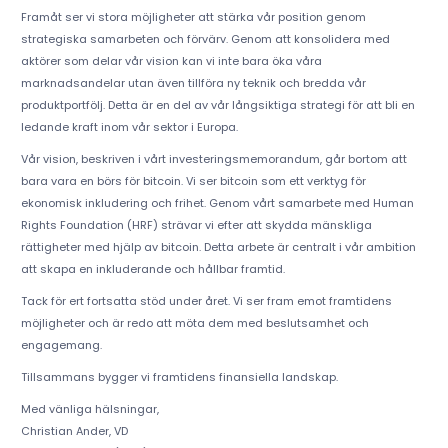
Framåt ser vi stora möjligheter att stärka vår position genom
strategiska samarbeten och förvärv. Genom att konsolidera med
aktörer som delar vår vision kan vi inte bara öka våra
marknadsandelar utan även tillföra ny teknik och bredda vår
produktportfölj. Detta är en del av vår långsiktiga strategi för att bli en
ledande kraft inom vår sektor i Europa.
Vår vision, beskriven i vårt investeringsmemorandum, går bortom att
bara vara en börs för bitcoin. Vi ser bitcoin som ett verktyg för
ekonomisk inkludering och frihet. Genom vårt samarbete med Human
Rights Foundation (HRF) strävar vi efter att skydda mänskliga
rättigheter med hjälp av bitcoin. Detta arbete är centralt i vår ambition
att skapa en inkluderande och hållbar framtid.
Tack för ert fortsatta stöd under året. Vi ser fram emot framtidens
möjligheter och är redo att möta dem med beslutsamhet och
engagemang.
Tillsammans bygger vi framtidens finansiella landskap.
Med vänliga hälsningar,
Christian Ander, VD