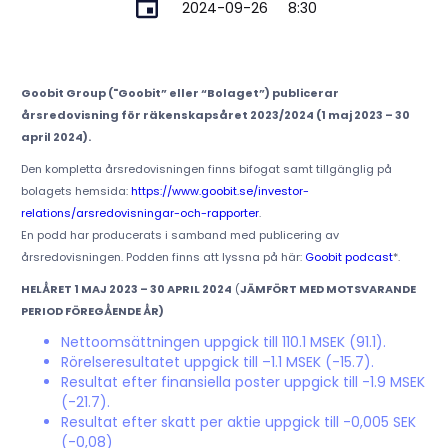
2024-09-26
8:30
Goobit Group ("Goobit” eller “Bolaget”) publicerar
årsredovisning för räkenskapsåret 2023/2024 (1 maj 2023 – 30
april 2024).
Den kompletta årsredovisningen finns bifogat samt tillgänglig på
bolagets hemsida:
https://www.goobit.se/investor-
relations/arsredovisningar-och-rapporter
.
En podd har producerats i samband med publicering av
årsredovisningen. Podden finns att lyssna på här:
Goobit podcast
*.
HELÅRET 1 MAJ 2023 – 30 APRIL 2024
(
JÄMFÖRT MED MOTSVARANDE
PERIOD FÖREGÅENDE ÅR)
Nettoomsättningen uppgick till 110.1 MSEK (91.1).
Rörelseresultatet uppgick till –1.1 MSEK (-15.7).
Resultat efter finansiella poster uppgick till -1.9 MSEK
(-21.7).
Resultat efter skatt per aktie uppgick till -0,005 SEK
(-0,08)