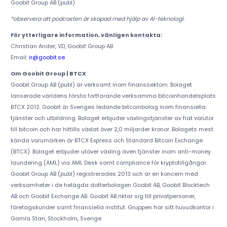
Goobit Group AB (publ)
*observera att podcasten är skapad med hjälp av AI-teknologi.
För ytterligare information, vänligen kontakta:
Christian Ander, VD, Goobit Group AB
Email:
ir@goobit.se
Om Goobit Group | BTCX
Goobit Group AB (publ) är verksamt inom finanssektorn. Bolaget
lanserade världens första fortfarande verksamma bitcoinhandelsplats
BTCX 2012. Goobit är Sveriges ledande bitcoinbolag inom finansiella
tjänster och utbildning. Bolaget erbjuder växlingstjänster av fiat valutor
till bitcoin och har hittills växlat över 2,0 miljarder kronor. Bolagets mest
kända varumärken är BTCX Express och Standard Bitcoin Exchange
(BTCX). Bolaget erbjuder utöver växling även tjänster inom anti-money
laundering (AML) via AML Desk samt compliance för kryptotillgångar.
Goobit Group AB (publ) registrerades 2013 och är en koncern med
verksamheter i de helägda dotterbolagen Goobit AB, Goobit Blocktech
AB och Goobit Exchange AB. Goobit AB riktar sig till privatpersoner,
företagskunder samt finansiella institut. Gruppen har sitt huvudkontor i
Gamla Stan, Stockholm, Sverige.