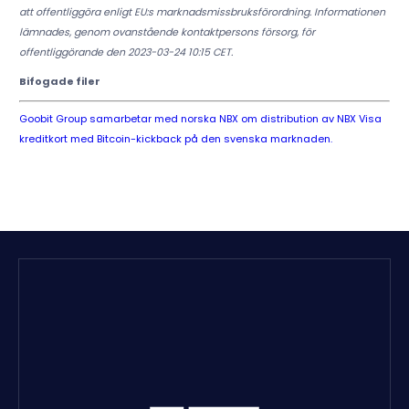
att offentliggöra enligt EU:s marknadsmissbruksförordning. Informationen
lämnades, genom ovanstående kontaktpersons försorg, för
offentliggörande den 2023-03-24 10:15 CET.
Bifogade filer
Goobit Group samarbetar med norska NBX om distribution av NBX Visa
kreditkort med Bitcoin-kickback på den svenska marknaden.