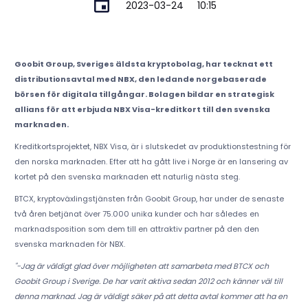
2023-03-24
10:15
Goobit Group, Sveriges äldsta kryptobolag, har tecknat ett
distributionsavtal med NBX, den ledande norgebaserade
börsen för digitala tillgångar. Bolagen bildar en strategisk
allians för att erbjuda NBX Visa-kreditkort till den svenska
marknaden.
Kreditkortsprojektet, NBX Visa, är i slutskedet av produktionstestning för
den norska marknaden. Efter att ha gått live i Norge är en lansering av
kortet på den svenska marknaden ett naturlig nästa steg.
BTCX, kryptoväxlingstjänsten från Goobit Group, har under de senaste
två åren betjänat över 75.000 unika kunder och har således en
marknadsposition som dem till en attraktiv partner på den den
svenska marknaden för NBX.
"-Jag är väldigt glad över möjligheten att samarbeta med BTCX och
Goobit Group i Sverige. De har varit aktiva sedan 2012 och känner väl till
denna marknad. Jag är väldigt säker på att detta avtal kommer att ha en