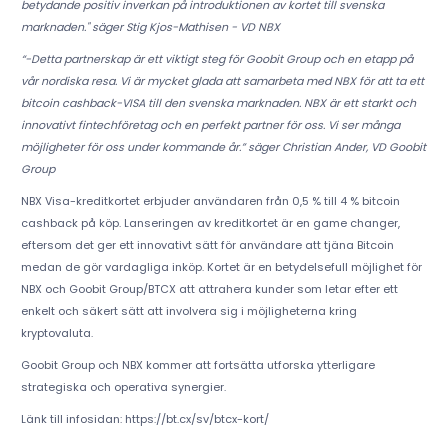
betydande positiv inverkan på introduktionen av kortet till svenska
marknaden." säger Stig Kjos-Mathisen - VD NBX
“-Detta partnerskap är ett viktigt steg för Goobit Group och en etapp på
vår nordiska resa. Vi är mycket glada att samarbeta med NBX för att ta ett
bitcoin cashback-VISA till den svenska marknaden. NBX är ett starkt och
innovativt fintechföretag och en perfekt partner för oss. Vi ser många
möjligheter för oss under kommande år.” säger Christian Ander, VD Goobit
Group
NBX Visa-kreditkortet erbjuder användaren från 0,5 % till 4 % bitcoin
cashback på köp. Lanseringen av kreditkortet är en game changer,
eftersom det ger ett innovativt sätt för användare att tjäna Bitcoin
medan de gör vardagliga inköp. Kortet är en betydelsefull möjlighet för
NBX och Goobit Group/BTCX att attrahera kunder som letar efter ett
enkelt och säkert sätt att involvera sig i möjligheterna kring
kryptovaluta.
Goobit Group och NBX kommer att fortsätta utforska ytterligare
strategiska och operativa synergier.
Länk till infosidan: https://bt.cx/sv/btcx-kort/