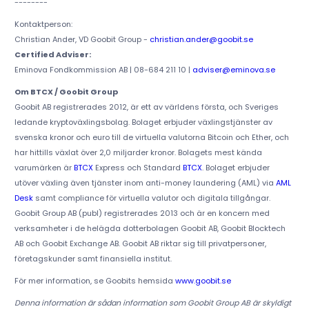
--------
Kontaktperson:
Christian Ander, VD Goobit Group -
christian.ander@goobit.se
Certified Adviser:
Eminova Fondkommission AB | 08-684 211 10 |
adviser@eminova.se
Om BTCX / Goobit Group
Goobit AB registrerades 2012, är ett av världens första, och Sveriges
ledande kryptoväxlingsbolag. Bolaget erbjuder växlingstjänster av
svenska kronor och euro till de virtuella valutorna Bitcoin och Ether, och
har hittills växlat över 2,0 miljarder kronor. Bolagets mest kända
varumärken är
BTCX
Express och Standard
BTCX
. Bolaget erbjuder
utöver växling även tjänster inom anti-money laundering (AML) via
AML
Desk
samt compliance för virtuella valutor och digitala tillgångar.
Goobit Group AB (publ) registrerades 2013 och är en koncern med
verksamheter i de helägda dotterbolagen Goobit AB, Goobit Blocktech
AB och Goobit Exchange AB. Goobit AB riktar sig till privatpersoner,
företagskunder samt finansiella institut.
För mer information, se Goobits hemsida
www.goobit.se
Denna information är sådan information som Goobit Group AB är skyldigt