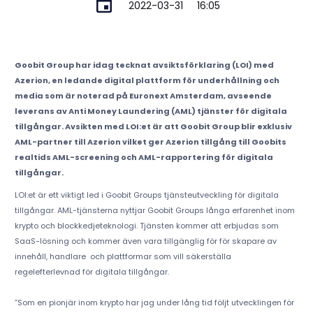
2022-03-31
16:05
Goobit Group har idag tecknat avsiktsförklaring (LOI) med
Azerion, en ledande digital plattform för underhållning och
media som är noterad på Euronext Amsterdam, avseende
leverans av Anti Money Laundering (AML) tjänster för digitala
tillgångar. Avsikten med LOI:et är att Goobit Group blir exklusiv
AML-partner till Azerion vilket ger Azerion tillgång till Goobits
realtids AML-screening och AML-rapportering för digitala
tillgångar.
LOI:et är ett viktigt led i Goobit Groups tjänsteutveckling för digitala
tillgångar. AML-tjänsterna nyttjar Goobit Groups långa erfarenhet inom
krypto och blockkedjeteknologi. Tjänsten kommer att erbjudas som
SaaS-lösning och kommer även vara tillgänglig för för skapare av
innehåll, handlare och plattformar som vill säkerställa
regelefterlevnad för digitala tillgångar.
”Som en pionjär inom krypto har jag under lång tid följt utvecklingen för