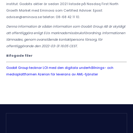
institut. Goobits aktier är sedan 2021 listade på Nasdaq First North
Growth Market med Eminova som Certified Adviser. Epost:
adviser@eminova.se telefon: 08-68 42 11 10.
Denna information är sådan information som Goobit Group AB är skyldigt
att offentliggöra enligt EU:s marknadsmissbruksförordning. Informationen
lämnades, genom ovanstående kontaktpersons försorg, för
offentliggörande den 2022-03-31 16:05 CEST.
Bifogade filer
Goobit Group tecknar LOI med den digitala underhållnings- och
mediaplattformen Azerion för leverans av AML-tjänster