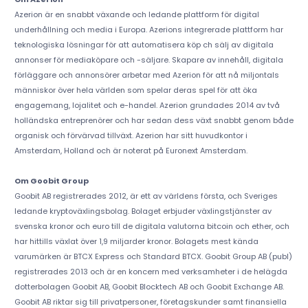
Azerion är en snabbt växande och ledande plattform för digital
underhållning och media i Europa. Azerions integrerade plattform har
teknologiska lösningar för att automatisera köp ch sälj av digitala
annonser för mediaköpare och -säljare. Skapare av innehåll, digitala
förläggare och annonsörer arbetar med Azerion för att nå miljontals
människor över hela världen som spelar deras spel för att öka
engagemang, lojalitet och e-handel. Azerion grundades 2014 av två
holländska entreprenörer och har sedan dess växt snabbt genom både
organisk och förvärvad tillväxt. Azerion har sitt huvudkontor i
Amsterdam, Holland och är noterat på Euronext Amsterdam.
Om Goobit Group
Goobit AB registrerades 2012, är ett av världens första, och Sveriges
ledande kryptoväxlingsbolag. Bolaget erbjuder växlingstjänster av
svenska kronor och euro till de digitala valutorna bitcoin och ether, och
har hittills växlat över 1,9 miljarder kronor. Bolagets mest kända
varumärken är BTCX Express och Standard BTCX. Goobit Group AB (publ)
registrerades 2013 och är en koncern med verksamheter i de helägda
dotterbolagen Goobit AB, Goobit Blocktech AB och Goobit Exchange AB.
Goobit AB riktar sig till privatpersoner, företagskunder samt finansiella