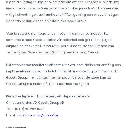
digitala tillgångar. Jag är övertygad om att den kunskap vi byggt upp
under de senaste tio åren gällande blockkedjor och AML kommer vara
viktig i utvecklingen av framtidens NFT:er, gaming och e-sport,” säger
Christian Ander, VD och grundare av Goobit Group.
”Azerion utvärderar noggrant sin väg in i denna nya industri. Ett
samarbete med Goobit stärker vår säkerhet och gör det möjligt att
erbjuda en ansvarsfull produkt till våra kunder,” säger Jurriaan van
Teunenbroek, Vice President Gaming and Content, Azerion.
LOI:et förväntas resultera i ett formellt avtal som definierar omfång och
implementering av samarbetet. Ett avtal är av strategisk betydelse för
Goobit Group, men väntas inte ha någon betydande påverkan på
Goobit Groups resultat på kort- eller medellång sikt.
För ytterligare information, vänligen kontakta:
Christian Ander, VD, Goobit Group AB
Tel: +46 (0)70-292 1632
Email:
christian.ander@goobit.se
Om Azerion