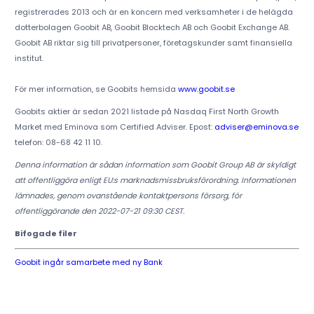
registrerades 2013 och är en koncern med verksamheter i de helägda
dotterbolagen Goobit AB, Goobit Blocktech AB och Goobit Exchange AB.
Goobit AB riktar sig till privatpersoner, företagskunder samt finansiella
institut.
För mer information, se Goobits hemsida
www.goobit.se
Goobits aktier är sedan 2021 listade på Nasdaq First North Growth
Market med Eminova som Certified Adviser. Epost:
adviser@eminova.se
telefon: 08-68 42 11 10.
Denna information är sådan information som Goobit Group AB är skyldigt
att offentliggöra enligt EU:s marknadsmissbruksförordning. Informationen
lämnades, genom ovanstående kontaktpersons försorg, för
offentliggörande den 2022-07-21 09:30 CEST.
Bifogade filer
Goobit ingår samarbete med ny Bank