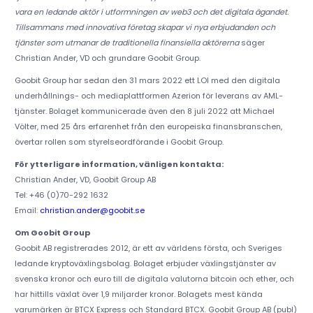
vara en ledande aktör i utformningen av web3 och det digitala ägandet.
Tillsammans med innovativa företag skapar vi nya erbjudanden och
tjänster som utmanar de traditionella finansiella aktörerna
säger
Christian Ander, VD och grundare Goobit Group.
Goobit Group har sedan den 31 mars 2022 ett LOI med den digitala
underhållnings- och mediaplattformen Azerion för leverans av AML-
tjänster. Bolaget kommunicerade även den 8 juli 2022 att Michael
Völter, med 25 års erfarenhet från den europeiska finansbranschen,
övertar rollen som styrelseordförande i Goobit Group.
För ytterligare information, vänligen kontakta:
Christian Ander, VD, Goobit Group AB
Tel: +46 (0)70-292 1632
Email:
christian.ander@goobit.se
Om Goobit Group
Goobit AB registrerades 2012, är ett av världens första, och Sveriges
ledande kryptoväxlingsbolag. Bolaget erbjuder växlingstjänster av
svenska kronor och euro till de digitala valutorna bitcoin och ether, och
har hittills växlat över 1,9 miljarder kronor. Bolagets mest kända
varumärken är BTCX Express och Standard BTCX. Goobit Group AB (publ)