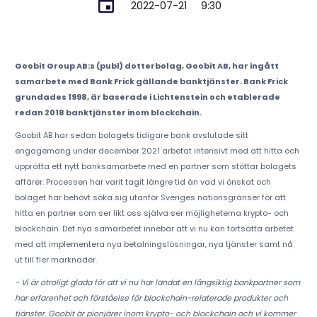
2022-07-21
9:30
Goobit Group AB:s (publ) dotterbolag, Goobit AB, har ingått
samarbete med Bank Frick gällande banktjänster. Bank Frick
grundades 1998, är baserade i Lichtenstein och etablerade
redan 2018 banktjänster inom blockchain.
Goobit AB har sedan bolagets tidigare bank avslutade sitt
engagemang under december 2021 arbetat intensivt med att hitta och
upprätta ett nytt banksamarbete med en partner som stöttar bolagets
affärer. Processen har varit tagit längre tid än vad vi önskat och
bolaget har behövt söka sig utanför Sveriges nationsgränser för att
hitta en partner som ser likt oss själva ser möjligheterna krypto- och
blockchain. Det nya samarbetet innebär att vi nu kan fortsätta arbetet
med att implementera nya betalningslösningar, nya tjänster samt nå
ut till fler marknader.
- Vi är otroligt glada för att vi nu har landat en långsiktig bankpartner som
har erfarenhet och förståelse för blockchain-relaterade produkter och
tjänster. Goobit är pionjärer inom krypto- och blockchain och vi kommer