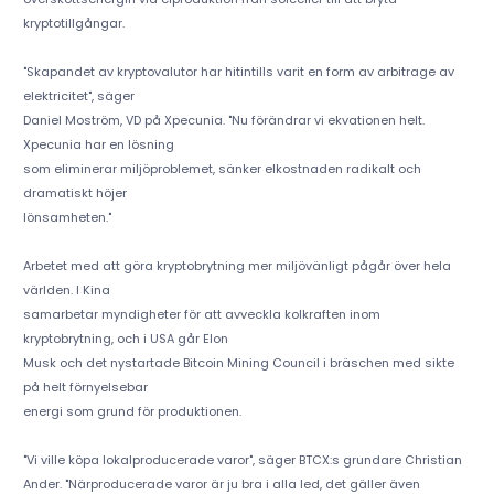
kryptotillgångar.
"Skapandet av kryptovalutor har hitintills varit en form av arbitrage av
elektricitet", säger
Daniel Moström, VD på Xpecunia. "Nu förändrar vi ekvationen helt.
Xpecunia har en lösning
som eliminerar miljöproblemet, sänker elkostnaden radikalt och
dramatiskt höjer
lönsamheten."
Arbetet med att göra kryptobrytning mer miljövänligt pågår över hela
världen. I Kina
samarbetar myndigheter för att avveckla kolkraften inom
kryptobrytning, och i USA går Elon
Musk och det nystartade Bitcoin Mining Council i bräschen med sikte
på helt förnyelsebar
energi som grund för produktionen.
"Vi ville köpa lokalproducerade varor", säger BTCX:s grundare Christian
Ander. "Närproducerade varor är ju bra i alla led, det gäller även