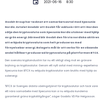
2021-06-16
8:30
Goobit Group har tecknat ett samarbetsavtal med Xpecunia
Nordic. Avtalet innebär att Goobit får exklusiv rätt att i Norden
sälja den kryptovaluta som Xpecunia Nordic utvinner med hjälp
av grön energi. Därmed blir Goobit den första nordiska aktören
att erbjuda kryptovaluta som helt produceras med
förnyelsebar energi. Bolagets mål är att verka för en växande
andel hållbart producerad kryptovaluta på plattformen BTCX.
Den svenska kryptoindustrin tar nu ett viktigt steg mot en grönare
brytning av kryptovalutor. Genom ett nytt avtal med mining-experterna
Xpecunia kan BTCX nu erbjuda kryptovalutor som brutits med hjälp av
solenergi.
"BTCX är Sveriges äldsta växlingstjänst för kryptovalutor och tack vare
ett nära samarbete med Xpecunia kan vi nu erbjuda kunderna
garanterat gröna kryptotillgångar", säger Goobits VD Pär Helgosson.