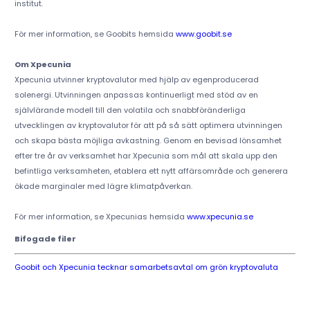
institut.
För mer information, se Goobits hemsida
www.goobit.se
Om Xpecunia
Xpecunia utvinner kryptovalutor med hjälp av egenproducerad
solenergi. Utvinningen anpassas kontinuerligt med stöd av en
självlärande modell till den volatila och snabbföränderliga
utvecklingen av kryptovalutor för att på så sätt optimera utvinningen
och skapa bästa möjliga avkastning. Genom en bevisad lönsamhet
efter tre år av verksamhet har Xpecunia som mål att skala upp den
befintliga verksamheten, etablera ett nytt affärsområde och generera
ökade marginaler med lägre klimatpåverkan.
För mer information, se Xpecunias hemsida
www.xpecunia.se
Bifogade filer
Goobit och Xpecunia tecknar samarbetsavtal om grön kryptovaluta