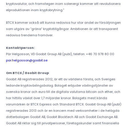
kryptovalutor, och framstegen inom solenergi kommer att revolutionera
elproduktionen inom kryptobrytning."
BTCX kommer också att kunna redovisa hur stor andel av försäljningen
som utgörs av ”gröna” kryptotillgångar. Ambitionen är att transparent
redovisa trenderna framöver.
Kontaktperson:
Pär Helgosson, VD Goobit Group AB (publ), telefon: +46 70 978 80 00
par.helgosson@goobit.se
Om BTCX / Goobit Group
Goobit AB registrerades 2012, är ett av världens första, och Sveriges
ledande kryptoväxlingsbolag. Bolaget erbjuder växlingstjänster av
svenska kronor och euro till de digitala valutorna bitcoin och ether, och
har hittills växlat över 1,7 miljarder kronor. Bolagets mest kända
varumärken är BTCX Express och Standard BTCX. Goobit Group AB (publ)
registrerades 2013 och är en koncern med verksamheter i de helägda
dotterbolagen Goobit AB, Goobit Blocktech AB och Goobit Exchange AB.
Goobit AB riktar sig till privatpersoner, företagskunder samt finansiella