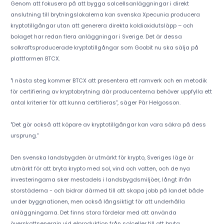
Genom att fokusera på att bygga solcellsanläggningar i direkt
anslutning till brytningslokalerna kan svenska Xpecunia producera
kryptotillgångar utan att generera direkta koldioxidutsläpp – och
bolaget har redan flera anläggningar i Sverige. Det är dessa
solkraftsproducerade kryptotillgångar som Goobit nu ska sälja på
plattformen BTCX.
"I nästa steg kommer BTCX att presentera ett ramverk och en metodik
för certifiering av kryptobrytning där producenterna behöver uppfylla ett
antal kriterier för att kunna certifieras", säger Pär Helgosson.
"Det gör också att köpare av kryptotillgångar kan vara säkra på dess
ursprung."
Den svenska landsbygden är utmärkt för krypto, Sveriges läge är
utmärkt för att bryta krypto med sol, vind och vatten, och de nya
investeringarna sker mestadels i landsbygdsmiljöer, långt ifrån
storstäderna - och bidrar därmed till att skapa jobb på landet både
under byggnationen, men också långsiktigt för att underhålla
anläggningarna. Det finns stora fördelar med att använda
överskottsenergin vid elproduktion från solceller till att bryta