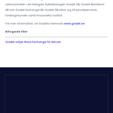
verksamheter i de helägda dotterbolagen Goobit AB, Goobit Blocktech
AB och Goobit Exchange AB. Goobit AB riktar sig till privatpersoner,
företagskunder samt finansiella institut.
För mer information, se Goobits hemsida
www.goobit.se
Bifogade filer
Goobit säljer Nova Exchange för bitcoin