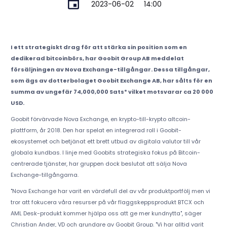
2023-06-02
14:00
I ett strategiskt drag för att stärka sin position som en
dedikerad bitcoinbörs, har Goobit Group AB meddelat
försäljningen av Nova Exchange-tillgångar. Dessa tillgångar,
som ägs av dotterbolaget Goobit Exchange AB, har sålts för en
summa av ungefär 74,000,000 Sats* vilket motsvarar ca 20 000
USD.
Goobit förvärvade Nova Exchange, en krypto-till-krypto altcoin-
plattform, år 2018. Den har spelat en integrerad roll i Goobit-
ekosystemet och betjänat ett brett utbud av digitala valutor till vår
globala kundbas. I linje med Goobits strategiska fokus på Bitcoin-
centrerade tjänster, har gruppen dock beslutat att sälja Nova
Exchange-tillgångarna.
"Nova Exchange har varit en värdefull del av vår produktportfölj men vi
tror att fokucera våra resurser på vår flaggskeppsprodukt BTCX och
AML Desk-produkt kommer hjälpa oss att ge mer kundnytta", säger
Christian Ander, VD och grundare av Goobit Group. "Vi har alltid varit