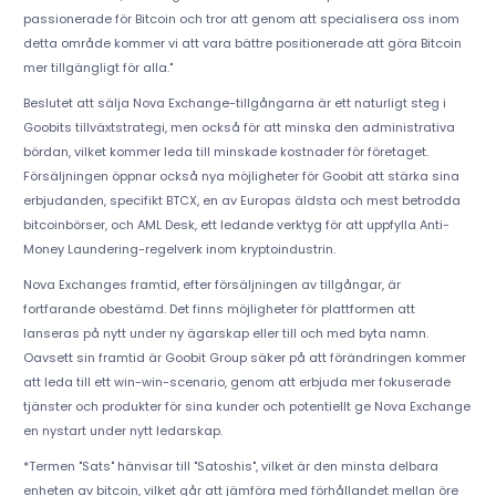
passionerade för Bitcoin och tror att genom att specialisera oss inom
detta område kommer vi att vara bättre positionerade att göra Bitcoin
mer tillgängligt för alla."
Beslutet att sälja Nova Exchange-tillgångarna är ett naturligt steg i
Goobits tillväxtstrategi, men också för att minska den administrativa
bördan, vilket kommer leda till minskade kostnader för företaget.
Försäljningen öppnar också nya möjligheter för Goobit att stärka sina
erbjudanden, specifikt BTCX, en av Europas äldsta och mest betrodda
bitcoinbörser, och AML Desk, ett ledande verktyg för att uppfylla Anti-
Money Laundering-regelverk inom kryptoindustrin.
Nova Exchanges framtid, efter försäljningen av tillgångar, är
fortfarande obestämd. Det finns möjligheter för plattformen att
lanseras på nytt under ny ägarskap eller till och med byta namn.
Oavsett sin framtid är Goobit Group säker på att förändringen kommer
att leda till ett win-win-scenario, genom att erbjuda mer fokuserade
tjänster och produkter för sina kunder och potentiellt ge Nova Exchange
en nystart under nytt ledarskap.
*Termen "Sats" hänvisar till "Satoshis", vilket är den minsta delbara
enheten av bitcoin, vilket går att jämföra med förhållandet mellan öre