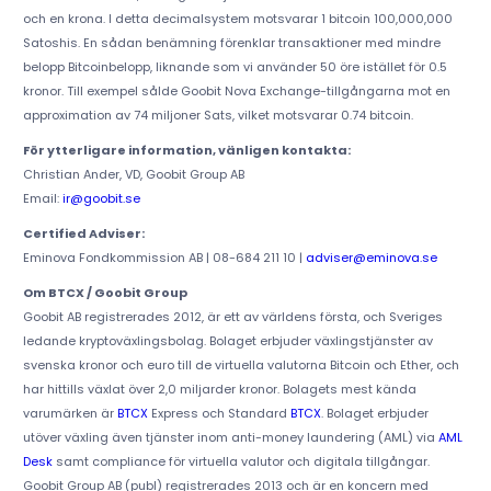
och en krona. I detta decimalsystem motsvarar 1 bitcoin 100,000,000
Satoshis. En sådan benämning förenklar transaktioner med mindre
belopp Bitcoinbelopp, liknande som vi använder 50 öre istället för 0.5
kronor. Till exempel sålde Goobit Nova Exchange-tillgångarna mot en
approximation av 74 miljoner Sats, vilket motsvarar 0.74 bitcoin.
För ytterligare information, vänligen kontakta:
Christian Ander, VD, Goobit Group AB
Email:
ir@goobit.se
Certified Adviser:
Eminova Fondkommission AB | 08-684 211 10 |
adviser@eminova.se
Om BTCX / Goobit Group
Goobit AB registrerades 2012, är ett av världens första, och Sveriges
ledande kryptoväxlingsbolag. Bolaget erbjuder växlingstjänster av
svenska kronor och euro till de virtuella valutorna Bitcoin och Ether, och
har hittills växlat över 2,0 miljarder kronor. Bolagets mest kända
varumärken är
BTCX
Express och Standard
BTCX
. Bolaget erbjuder
utöver växling även tjänster inom anti-money laundering (AML) via
AML
Desk
samt compliance för virtuella valutor och digitala tillgångar.
Goobit Group AB (publ) registrerades 2013 och är en koncern med