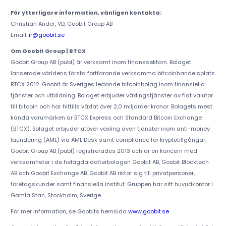
För ytterligare information, vänligen kontakta:
Christian Ander, VD, Goobit Group AB
Email:
ir@goobit.se
Om Goobit Group | BTCX
Goobit Group AB (publ) är verksamt inom finanssektorn. Bolaget
lanserade världens första fortfarande verksamma bitcoinhandelsplats
BTCX 2012. Goobit är Sveriges ledande bitcoinbolag inom finansiella
tjänster och utbildning. Bolaget erbjuder växlingstjänster av fiat valutor
till bitcoin och har hittills växlat över 2,0 miljarder kronor. Bolagets mest
kända varumärken är BTCX Express och Standard Bitcoin Exchange
(BTCX). Bolaget erbjuder utöver växling även tjänster inom anti-money
laundering (AML) via AML Desk samt compliance för kryptotillgångar.
Goobit Group AB (publ) registrerades 2013 och är en koncern med
verksamheter i de helägda dotterbolagen Goobit AB, Goobit Blocktech
AB och Goobit Exchange AB. Goobit AB riktar sig till privatpersoner,
företagskunder samt finansiella institut. Gruppen har sitt huvudkontor i
Gamla Stan, Stockholm, Sverige.
För mer information, se Goobits hemsida
www.goobit.se