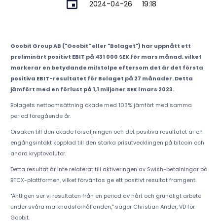
2024-04-26
19:18
Goobit Group AB ("Goobit" eller "Bolaget") har uppnått ett
preliminärt positivt EBIT på 431 000 SEK för mars månad, vilket
markerar en betydande milstolpe eftersom det är det första
positiva EBIT-resultatet för Bolaget på 27 månader. Detta
jämfört med en förlust på 1,1 miljoner SEK i mars 2023.
Bolagets nettoomsättning ökade med 103% jämfört med samma
period föregående år.
Orsaken till den ökade försäljningen och det positiva resultatet är en
engångsintäkt kopplad till den starka prisutvecklingen på bitcoin och
andra kryptovalutor.
Detta resultat är inte relaterat till aktiveringen av Swish-betalningar på
BTCX-plattformen, vilket förväntas ge ett positivt resultat framgent.
"Äntligen ser vi resultaten från en period av hårt och grundligt arbete
under svåra marknadsförhållanden," säger Christian Ander, VD för
Goobit.