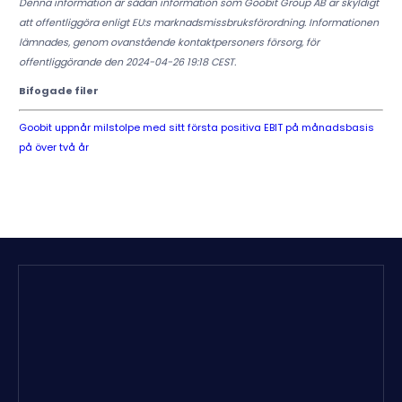
Denna information är sådan information som Goobit Group AB är skyldigt
att offentliggöra enligt EU:s marknadsmissbruksförordning. Informationen
lämnades, genom ovanstående kontaktpersoners försorg, för
offentliggörande den 2024-04-26 19:18 CEST.
Bifogade filer
Goobit uppnår milstolpe med sitt första positiva EBIT på månadsbasis
på över två år