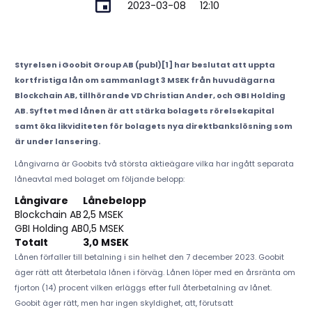
2023-03-08
12:10
Styrelsen i Goobit Group AB (publ)[1] har beslutat att uppta
kortfristiga lån om sammanlagt 3 MSEK från huvudägarna
Blockchain AB, tillhörande VD Christian Ander, och GBI Holding
AB. Syftet med lånen är att stärka bolagets rörelsekapital
samt öka likviditeten för bolagets nya direktbankslösning som
är under lansering.
Långivarna är Goobits två största aktieägare vilka har ingått separata
låneavtal med bolaget om följande belopp:
Långivare
Lånebelopp
Blockchain AB
2,5 MSEK
GBI Holding AB
0,5 MSEK
Totalt
3,0 MSEK
Lånen förfaller till betalning i sin helhet den 7 december 2023. Goobit
äger rätt att återbetala lånen i förväg. Lånen löper med en årsränta om
fjorton (14) procent vilken erläggs efter full återbetalning av lånet.
Goobit äger rätt, men har ingen skyldighet, att, förutsatt