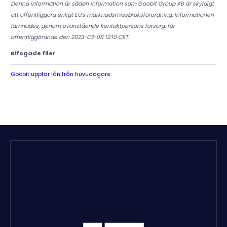
Denna information är sådan information som Goobit Group AB är skyldigt
att offentliggöra enligt EU:s marknadsmissbruksförordning. Informationen
lämnades, genom ovanstående kontaktpersons försorg, för
offentliggörande den 2023-03-08 12:10 CET.
Bifogade filer
Goobit upptar lån från huvudägare