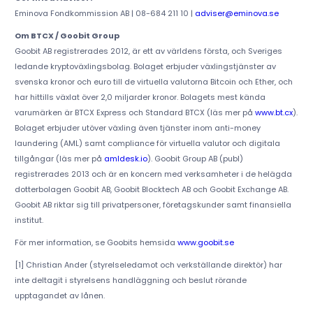
Eminova Fondkommission AB | 08-684 211 10 |
adviser@eminova.se
Om BTCX / Goobit Group
Goobit AB registrerades 2012, är ett av världens första, och Sveriges
ledande kryptoväxlingsbolag. Bolaget erbjuder växlingstjänster av
svenska kronor och euro till de virtuella valutorna Bitcoin och Ether, och
har hittills växlat över 2,0 miljarder kronor. Bolagets mest kända
varumärken är BTCX Express och Standard BTCX (läs mer på
www.bt.cx
).
Bolaget erbjuder utöver växling även tjänster inom anti-money
laundering (AML) samt compliance för virtuella valutor och digitala
tillgångar (läs mer på
amldesk.io
). Goobit Group AB (publ)
registrerades 2013 och är en koncern med verksamheter i de helägda
dotterbolagen Goobit AB, Goobit Blocktech AB och Goobit Exchange AB.
Goobit AB riktar sig till privatpersoner, företagskunder samt finansiella
institut.
För mer information, se Goobits hemsida
www.goobit.se
[1] Christian Ander (styrelseledamot och verkställande direktör) har
inte deltagit i styrelsens handläggning och beslut rörande
upptagandet av lånen.