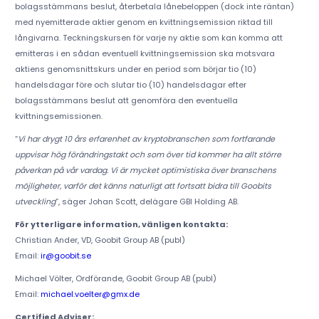
bolagsstämmans beslut, återbetala lånebeloppen (dock inte räntan)
med nyemitterade aktier genom en kvittningsemission riktad till
långivarna. Teckningskursen för varje ny aktie som kan komma att
emitteras i en sådan eventuell kvittningsemission ska motsvara
aktiens genomsnittskurs under en period som börjar tio (10)
handelsdagar före och slutar tio (10) handelsdagar efter
bolagsstämmans beslut att genomföra den eventuella
kvittningsemissionen.
“
Vi har drygt 10 års erfarenhet av kryptobranschen som fortfarande
uppvisar hög förändringstakt och som över tid kommer ha allt större
påverkan på vår vardag. Vi är mycket optimistiska över branschens
möjligheter, varför det känns naturligt att fortsatt bidra till Goobits
utveckling
”, säger Johan Scott, delägare GBI Holding AB.
För ytterligare information, vänligen kontakta:
Christian Ander, VD, Goobit Group AB (publ)
Email:
ir@goobit.se
Michael Völter, Ordförande, Goobit Group AB (publ)
Email:
michael.voelter@gmx.de
Certified Adviser: