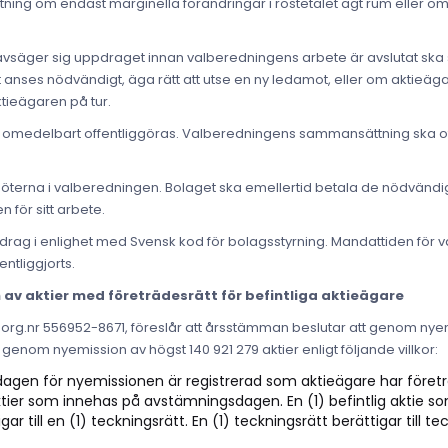
ing om endast marginella förändringar i röstetalet ägt rum eller om
vsäger sig uppdraget innan valberedningens arbete är avslutat s
ses nödvändigt, äga rätt att utse en ny ledamot, eller om aktieägar
ktieägaren på tur.
a omedelbart offentliggöras. Valberedningens sammansättning ska o
amöterna i valberedningen. Bolaget ska emellertid betala de nödvänd
för sitt arbete.
pdrag i enlighet med Svensk kod för bolagsstyrning. Mandattiden för 
ntliggjorts.
n av aktier med företrädesrätt för befintliga aktieägare
, org.nr 556952-8671, föreslår att årsstämman beslutar att genom nye
enom nyemission av högst 140 921 279 aktier enligt följande villkor:
en för nyemissionen är registrerad som aktieägare har företräd
 aktier som innehas på avstämningsdagen. En (1) befintlig aktie 
 till en (1) teckningsrätt. En (1) teckningsrätt berättigar till t