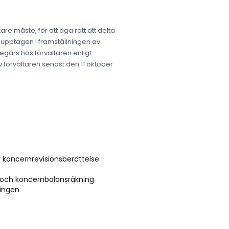
e måste, för att äga rätt att delta
r upptagen i framställningen av
begärs hos förvaltaren enligt
v förvaltaren senast den 11 oktober
 koncernrevisionsberättelse
g och koncernbalansräkning
ningen