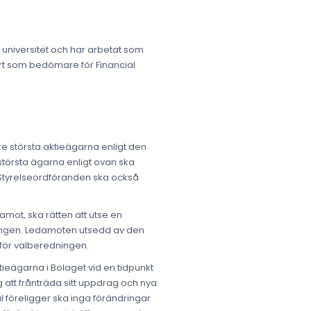
 universitet och har arbetat som
ort som bedömare för Financial
 största aktieägarna enligt den
största ägarna enligt ovan ska
 Styrelseordföranden ska också
amot, ska rätten att utse en
edningen. Ledamoten utsedd av den
 för valberedningen.
ktieägarna i Bolaget vid en tidpunkt
tt frånträda sitt uppdrag och nya
l föreligger ska inga förändringar