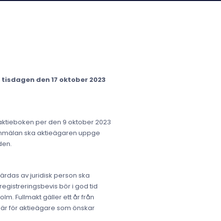
 tisdagen den 17 oktober 2023
 aktieboken per den 9 oktober 2023
anmälan ska aktieägaren uppge
den.
rdas av juridisk person ska
egistreringsbevis bör i god tid
m. Fullmakt gäller ett år från
ulär för aktieägare som önskar