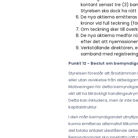
kontant senast tre (3) ba
Styrelsen ska dock ha rätt 
De nya aktierna emitteras t
kronor vid full teckning (f
Om teckning sker till överk
De nya aktierna medför rät
efter det att nyemissionen
Verkställande direktören, e
samband med registrering 
Punkt 12 - Beslut om bemyndiga
Styrelsen föreslår att årsstämman be
eller utan avvikelse från aktieägar
Motiveringen för detta bemyndigan
vikt att ha tillräckligt handlingsu
Detta kan inkludera, men är inte begr
kapitalstruktur.
I den mån bemyndigandet utnyttjas
kunna emitteras alternativt tillko
det totala antalet utestående akti
Bemyndigandet ska innefatta rätt at