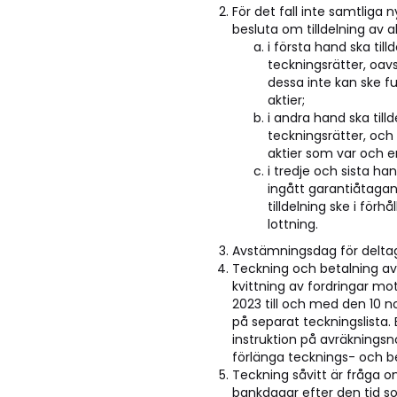
För det fall inte samtliga
besluta om tilldelning av a
i första hand ska ti
teckningsrätter, oavs
dessa inte kan ske ful
aktier;
i andra hand ska till
teckningsrätter, och fö
aktier som var och e
i tredje och sista ha
ingått garantiåtagand
tilldelning ske i för
lottning.
Avstämningsdag för deltag
Teckning och betalning av
kvittning av fordringar m
2023 till och med den 10 
på separat teckningslista.
instruktion på avräkningsn
förlänga tecknings- och be
Teckning såvitt är fråga o
bankdagar efter den tid so