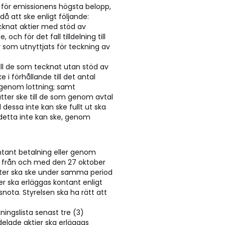
n för emissionens högsta belopp,
å att ske enligt följande:
ecknat aktier med stöd av
h för det fall tilldelning till
ter som utnyttjats för teckning av
till de som tecknat utan stöd av
ke i förhållande till det antal
 genom lottning; samt
ätter ske till de som genom avtal
 dessa inte kan ske fullt ut ska
n detta inte kan ske, genom
ntant betalning eller genom
n från och med den 27 oktober
tter ska ske under samma period
er ska erläggas kontant enligt
nota. Styrelsen ska ha rätt att
ingslista senast tre (3)
delade aktier ska erläggas