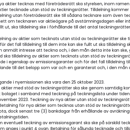
 nya aktier tecknas med företrädesrätt ska styrelsen, inom rame
ktier tecknade utan stöd av teckningsrätter. Tilldelning kommer d
lldelning utan företrädesrätt ske till sådana tecknare som även t
ett om tecknaren var aktieägare på avstämningsdagen eller inte, oc
lt ut, ska tilldelning ske i förhållande till det antal teckningsrät
delning av aktier som tecknats utan stöd av teckningsrätter ske 
r det fall tilldelning till dem inte kan ske fullt ut ska tilldelning s
n anmält intresse att teckna och, i den mån detta inte kan ske,
nd ska tilldelning av aktier som tecknats utan stöd av teckningsr
e i egenskap av emissionsgaranter och för det fall tilldelning till
hållande till det belopp som var och en garanterat och, i den må
ande i nyemissionen ska vara den 25 oktober 2023.
 aktier med stöd av teckningsrätter ska ske genom samtidig ko
ot bolaget i samband med teckning på teckningslista under tide
november 2023. Teckning av nya aktier utan stöd av teckningsrä
 Betalning för nya aktier som tecknas utan stöd av teckningsrätt
ota, dock senast tre (3) bankdagar från erhållande av avräknings
talningstiden.
m eventuell teckning av emissionsgarant ska ske på särskild teckn
m anges i punkt 4 ovan. Betalning för sålunda tecknade och till