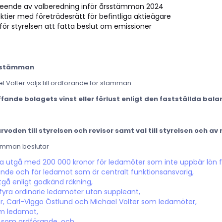
tseende av valberedning inför årsstämman 2024
tier med företrädesrätt för befintliga aktieägare
r styrelsen att fatta beslut om emissioner
id stämman
 Völter väljs till ordförande för stämman.
ffande bolagets vinst eller förlust enligt den fastställda bal
rvoden till styrelsen och revisor samt val till styrelsen och av 
tämman beslutar
 ska utgå med 200 000 kronor för ledamöter som inte uppbär lön
ande och för ledamot som är centralt funktionsansvarig,
 utgå enligt godkänd räkning,
 fyra ordinarie ledamöter utan suppleant,
er, Carl-Viggo Östlund och Michael Völter som ledamöter,
om ledamot,
r som ordförande, och