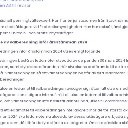
AB till revisor.
ationell penningtvättsexpert. Han har en juristexamen från Stockholms
 som chefsåklagare vid Ekobrottsmyndigheten. Han har också tjänstgj
pertis i bitcoin- och brottsutbytesfrågor.
nde av valberedning inför årsstämman 2024
redningen inför årsstämman 2024 utses enligt följande.
edningen bestå av ledamöter utsedda av de per den 30 mars 2024 tre
en, samt styrelseordföranden. Hör styrelsens ordförande till de tre 
gå i valberedningen så att valberedningen består av fyra ledamöter.
lberedningen.
tse en ledamot till valberedningen avsäger sig rätten att utse en led
tieägaren som tidigare inte haft rätt att utse en ledamot till valber
a, om valberedningen inte beslutar annorlunda, utses till ordförande
sett ledamöter till valberedningen inte längre tillhör de tre största a
an 2024 ska ledamöterna utsedda av dessa aktieägare erbjuda sig a
are som då tillhör de fyra största aktieägarna. Om inte särskilda skä