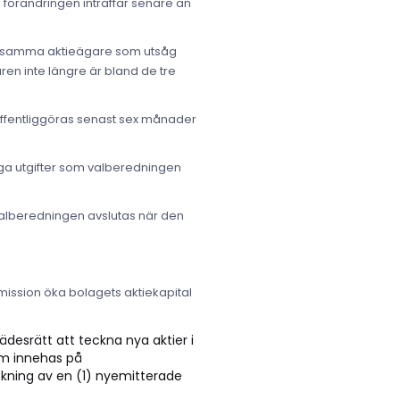
 förändringen inträffar senare än
ka samma aktieägare som utsåg
en inte längre är bland de tre
ffentliggöras senast sex månader
iga utgifter som valberedningen
valberedningen avslutas när den
mission öka bolagets aktiekapital
esrätt att teckna nya aktier i
som innehas på
eckning av en (1) nyemitterade