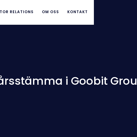
TOR RELATIONS
OM OSS
KONTAKT
ll årsstämma i Goobit Gro