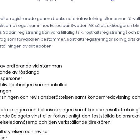
valtarregistrerade genom banks notariatavdelning eller annan förvaltar
ra aktierna i eget namn hos Euroclear Sweden AB så att aktieägaren bli
ådan registrering kan vara tillfällig (s.k. rösträttsregistrering) och 
förväg som förvaltaren bestämmer. Rösträttsregistreringar som gjorts a
tällningen av aktieboken.
av ordförande vid stämman
ande av röstlängd
ngspersoner
livit behörigen sammankallad
ingen
sningen och revisionsberättelsen samt koncernredovisning och
ultaträkningen och balansräkningen samt koncernresultaträknin
ande Bolagets vinst eller förlust enligt den fastställda balansräk
yrelseledamöterna och den verkställande direktören
ll styrelsen och revisor
isor