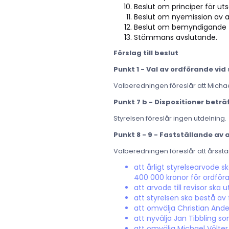
Beslut om principer för u
Beslut om nyemission av ak
Beslut om bemyndigande fö
Stämmans avslutande.
Förslag till beslut
Punkt 1 - Val av ordförande v
Valberedningen föreslår att Michael
Punkt 7 b - Dispositioner beträ
Styrelsen föreslår ingen utdelning.
Punkt 8 - 9 - Fastställande av a
Valberedningen föreslår att årss
att årligt styrelsearvode
400 000 kronor för ordför
att arvode till revisor ska
att styrelsen ska bestå av
att omvälja Christian And
att nyvälja Jan Tibbling s
att omvälja Michael Völte