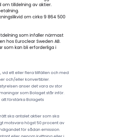
m tilldelning av aktier.
betalning.
ckningslikvid om cirka 9 864 500
utdelning som infaller närmast
oken hos Euroclear Sweden AB.
r som kan bli erforderliga i
id ett eller flera tillfällen och med
er och/eller konvertibler.
tyrelsen anser det vara av stor
tmaningar som Bolaget står inför.
r att förstärka Bolagets
ätt ska antalet aktier som ska
agt motsvara högst 50 procent av
myndigandet för sådan emission.
ant eller genom kvittning eller i