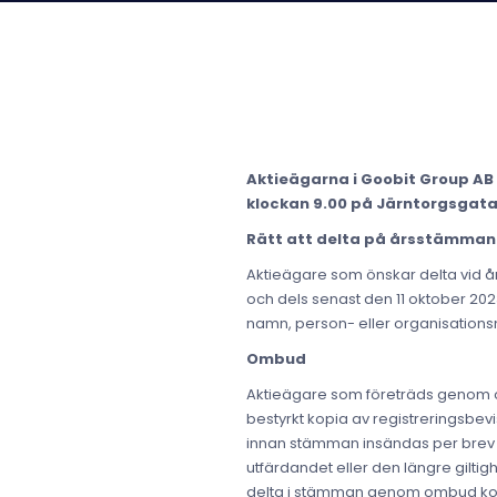
Aktieägarna i Goobit Group AB 
klockan 9.00 på Järntorgsgata
Rätt att delta på årsstämma
Aktieägare som önskar delta vid å
och dels senast den 11 oktober 2023
namn, person- eller organisation
Ombud
Aktieägare som företräds genom om
bestyrkt kopia av registreringsbevi
innan stämman insändas per brev til
utfärdandet eller den längre gilti
delta i stämman genom ombud komm