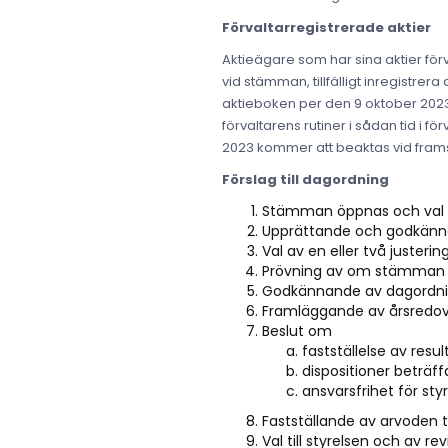
Förvaltarregistrerade aktier
Aktieägare som har sina aktier för
vid stämman, tillfälligt inregistre
aktieboken per den 9 oktober 2023. S
förvaltarens rutiner i sådan tid i 
2023 kommer att beaktas vid frams
Förslag till dagordning
Stämman öppnas och val 
Upprättande och godkänn
Val av en eller två justeri
Prövning av om stämman b
Godkännande av dagordn
Framläggande av årsredovi
Beslut om
fastställelse av res
dispositioner beträff
ansvarsfrihet för st
Fastställande av arvoden ti
Val till styrelsen och av rev