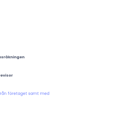
ansräkningen
revisor
 från företaget samt med