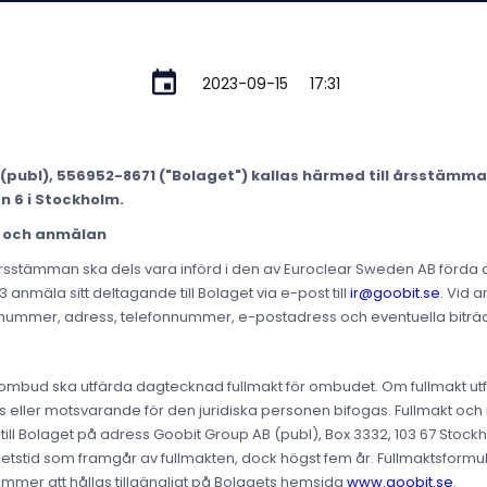
2023-09-15
17:31
(publ), 556952-8671 ("Bolaget") kallas härmed till årsstämma
n 6 i Stockholm.
n och anmälan
rsstämman ska dels vara införd i den av Euroclear Sweden AB förda
 anmäla sitt deltagande till Bolaget via e-post till
ir@goobit.se
. Vid 
snummer, adress, telefonnummer, e-postadress och eventuella biträ
bud ska utfärda dagtecknad fullmakt för ombudet. Om fullmakt utfä
s eller motsvarande för den juridiska personen bifogas. Fullmakt och r
l Bolaget på adress Goobit Group AB (publ), Box 3332, 103 67 Stockhol
ghetstid som framgår av fullmakten, dock högst fem år. Fullmaktsform
er att hållas tillgängligt på Bolagets hemsida
www.goobit.se
.