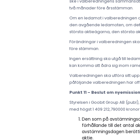
ske i valberedningens sammansättn
två månader före årsstämman.
Om en ledamot i valberedningen a
den avgående ledamoten, om det an
största aktieägarna, den största a
Förändringar i valberedningen sk
före stämman.
Ingen ersättning ska utgå till led
kan komma att ådra sig inom ramen 
Valberedningen ska utföra sitt up
påföljande valberedningen har offe
Punkt 11 – Beslut om nyemissio
Styrelsen i Goobit Group AB (publ)
med högst 1 409 212,790000 kronor g
Den som på avstämningsdag
förhållande till det antal
avstämningsdagen berättigar
aktie.