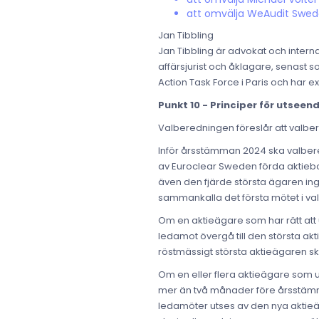
att omvälja WeAudit Sweden 
Jan Tibbling
Jan Tibbling är advokat och intern
affärsjurist och åklagare, senast
Action Task Force i Paris och har ex
Punkt 10 - Principer för utsee
Valberedningen föreslår att valbe
Inför årsstämman 2024 ska valber
av Euroclear Sweden förda aktiebok
även den fjärde största ägaren in
sammankalla det första mötet i va
Om en aktieägare som har rätt att u
ledamot övergå till den största ak
röstmässigt största aktieägaren sk
Om en eller flera aktieägare som ut
mer än två månader före årsstämm
ledamöter utses av den nya aktieäg