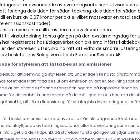
nkdagar efter avsändande av avräkningsnota som utvisar besked o
att förlänga dels tiden för sådan teckning, dels tiden för sådan 
ill en kurs av 0,07 kronor per aktie, vilket motsvarar en total te
öre emissionskostnader).
urs ska överkursen tillföras den fria överkursfonden.
t till vinstutdelning första gången på den avstämningsdag för 
 har registrerats hos Bolagsverket och aktierna införts i aktieb
ller den styrelsen utser, ska ha rätt att vidta de smärre justeringa
av beslutet hos Bolagsverket och Euroclear Sweden AB.
nde för styrelsen att fatta beslut om emissioner
slutar att bemyndiga styrelsen att, under tiden till nästa årsstämma, v
nas företrädesrätt, fatta beslut om emission av aktier, teckningsoption
de är att, givet de rådande förutsättningarna på kapitalmarknaden, s
trymme för att snabbt kunna ta vara på de möjligheter och hantera de u
änsat till, att säkra finansiering för strategiska investeringar eller fö
 för beslut om emission med avvikelse från aktieägarnas företrädesr
mma vid utnyttjande av teckningsoptioner eller konvertering sammanl
er i Bolaget vid den tidpunkt då styrelsen första gången utnyttjar be
t besluta om emission med villkor om att betalning ska kunna ske kont