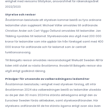
enlighet med revisorns tillstyrkan, ansvarsfrihet för räkenskapsåret
2022/2023.
Styrelse och revisor
Årsstämman beslutade att styrelsen kommer bestå av fyra ordinarie
ledamöter utan suppleant. Michael Völter omvaldes till ordförande.
Christian Ander och Carl-Viggo Östlund omvaldes till ledamöter. Jan
Tibbling nyvaldes till ledamot. Styrelsearvode ska utgå med 200 000
kronor för ledamöter som inte uppbär lön från företaget samt med 400
000 kronor för ordförande och för ledamot som är centralt
funktionsansvarig.
Till Bolagets revisor omvaldes revisionsbolaget WeAudit Sweden AB för
tiden intill slutet av nästa årsstämma. Arvode till Bolagets revisor ska
utgå enligt godkänd räkning.
Principer för utseende av valberedningens ledamöter
Årsstämman beslutade, i enlighet med styrelsen förslag, att inför
årsstämman 2024 ska valberedningen bestå av ledamöter utsedda
av de per den 30 mars 2024 tre största aktieägarna enligt den av
Euroclear Sweden förda aktieboken, samt styrelseordföranden. Hör
styrelsens ordförande till de tre största ägarna enligt ovan ska även