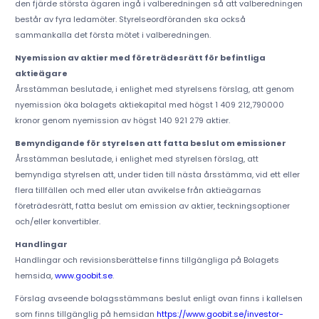
den fjärde största ägaren ingå i valberedningen så att valberedningen
består av fyra ledamöter. Styrelseordföranden ska också
sammankalla det första mötet i valberedningen.
Nyemission av aktier med företrädesrätt för befintliga
aktieägare
Årsstämman beslutade, i enlighet med styrelsens förslag, att genom
nyemission öka bolagets aktiekapital med högst 1 409 212,790000
kronor genom nyemission av högst 140 921 279 aktier.
Bemyndigande för styrelsen att fatta beslut om emissioner
Årsstämman beslutade, i enlighet med styrelsen förslag, att
bemyndiga styrelsen att, under tiden till nästa årsstämma, vid ett eller
flera tillfällen och med eller utan avvikelse från aktieägarnas
företrädesrätt, fatta beslut om emission av aktier, teckningsoptioner
och/eller konvertibler.
Handlingar
Handlingar och revisionsberättelse finns tillgängliga på Bolagets
hemsida,
www.goobit.se
.
Förslag avseende bolagsstämmans beslut enligt ovan finns i kallelsen
som finns tillgänglig på hemsidan
https://www.goobit.se/investor-