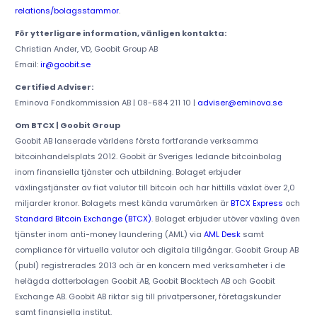
relations/bolagsstammor
.
För ytterligare information, vänligen kontakta:
Christian Ander, VD, Goobit Group AB
Email:
ir@goobit.se
Certified Adviser:
Eminova Fondkommission AB | 08-684 211 10 |
adviser@eminova.se
Om BTCX | Goobit Group
Goobit AB lanserade världens första fortfarande verksamma
bitcoinhandelsplats 2012. Goobit är Sveriges ledande bitcoinbolag
inom finansiella tjänster och utbildning. Bolaget erbjuder
växlingstjänster av fiat valutor till bitcoin och har hittills växlat över 2,0
miljarder kronor. Bolagets mest kända varumärken är
BTCX Express
och
Standard Bitcoin Exchange (BTCX)
. Bolaget erbjuder utöver växling även
tjänster inom anti-money laundering (AML) via
AML Desk
samt
compliance för virtuella valutor och digitala tillgångar. Goobit Group AB
(publ) registrerades 2013 och är en koncern med verksamheter i de
helägda dotterbolagen Goobit AB, Goobit Blocktech AB och Goobit
Exchange AB. Goobit AB riktar sig till privatpersoner, företagskunder
samt finansiella institut.