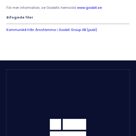
För mer information, se Goobits hemsida
www.goobit.se
Bifogade filer
Kommuniké från årsstämma i Goobit Group AB (publ)