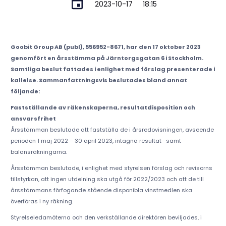
2023-10-17
18:15
Goobit Group AB (publ), 556952-8671, har den 17 oktober 2023
genomfört en årsstämma på Järntorgsgatan 6 i Stockholm.
Samtliga beslut fattades i enlighet med förslag presenterade i
kallelse. Sammanfattningsvis beslutades bland annat
följande:
Fastställande av räkenskaperna, resultatdisposition och
ansvarsfrihet
Årsstämman beslutade att fastställa de i årsredovisningen, avseende
perioden 1 maj 2022 – 30 april 2023, intagna resultat- samt
balansräkningarna.
Årsstämman beslutade, i enlighet med styrelsen förslag och revisorns
tillstyrkan, att ingen utdelning ska utgå för 2022/2023 och att de till
årsstämmans förfogande stående disponibla vinstmedlen ska
överföras i ny räkning.
Styrelseledamöterna och den verkställande direktören beviljades, i