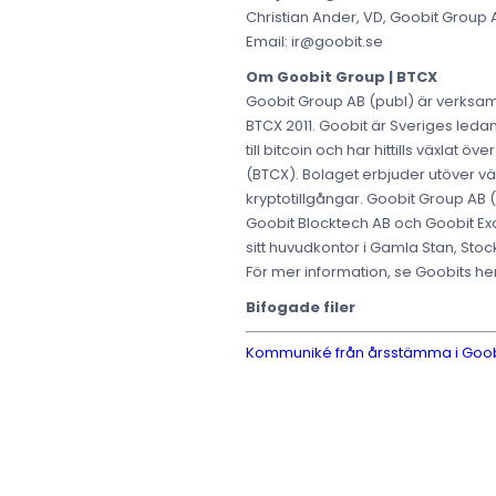
Christian Ander, VD, Goobit Group 
Email: ir@goobit.se
Om Goobit Group | BTCX
Goobit Group AB (publ) är verksam
BTCX 2011. Goobit är Sveriges ledan
till bitcoin och har hittills växla
(BTCX). Bolaget erbjuder utöver v
kryptotillgångar. Goobit Group AB
Goobit Blocktech AB och Goobit Exch
sitt huvudkontor i Gamla Stan, Stoc
För mer information, se Goobits 
Bifogade filer
Kommuniké från årsstämma i Goob