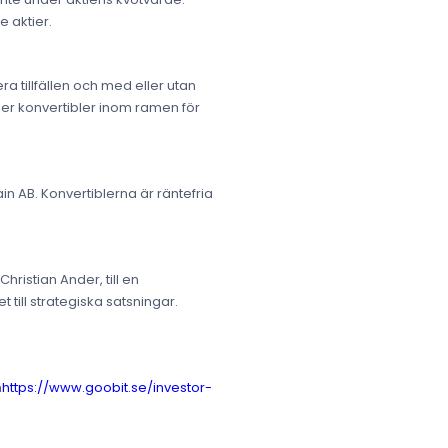
e aktier.
a tillfällen och med eller utan
ler konvertibler inom ramen för
in AB. Konvertiblerna är räntefria
ristian Ander, till en
t till strategiska satsningar.
n
https://www.goobit.se/investor-