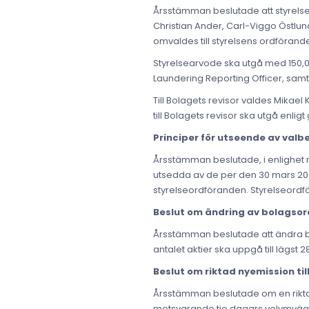
Årsstämman beslutade att styrelse
Christian Ander, Carl-Viggo Östlund
omvaldes till styrelsens ordförand
Styrelsearvode ska utgå med 150,00
Laundering Reporting Officer, samt 
Till Bolagets revisor valdes Mikae
till Bolagets revisor ska utgå enlig
Principer för utseende av val
Årsstämman beslutade, i enlighet
utsedda av de per den 30 mars 202
styrelseordföranden. Styrelseordf
Beslut om ändring av bolagso
Årsstämman beslutade att ändra bola
antalet aktier ska uppgå till lägst 
Beslut om riktad nyemission ti
Årsstämman beslutade om en riktad 
motsvarande tio dagars volymvägd