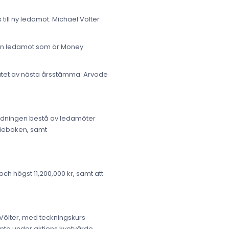
till ny ledamot. Michael Völter
 den ledamot som är Money
slutet av nästa årsstämma. Arvode
redningen bestå av ledamöter
tieboken, samt
ch högst 11,200,000 kr, samt att
 Völter, med teckningskurs
te under aktiens kvotvärde.