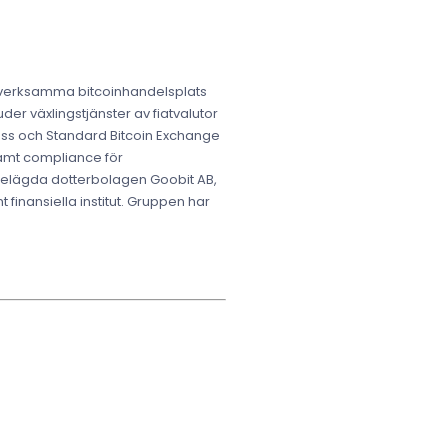
e verksamma bitcoinhandelsplats
der växlingstjänster av fiatvalutor
press och Standard Bitcoin Exchange
samt compliance för
 helägda dotterbolagen Goobit AB,
 finansiella institut. Gruppen har