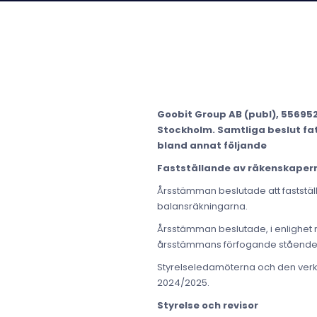
Goobit Group AB (publ), 55695
Stockholm. Samtliga beslut fa
bland annat följande
Fastställande av räkenskapern
Årsstämman beslutade att fastställ
balansräkningarna.
Årsstämman beslutade, i enlighet me
årsstämmans förfogande stående di
Styrelseledamöterna och den verkst
2024/2025.
Styrelse och revisor