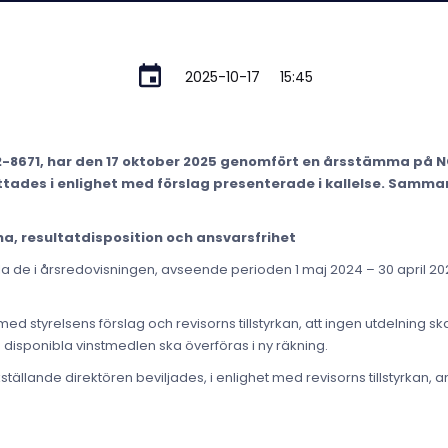
2025-10-17
15:45
2-8671, har den 17 oktober 2025 genomfört en årsstämma på NG
ttades i enlighet med förslag presenterade i kallelse. Samm
a, resultatdisposition och ansvarsfrihet
a de i årsredovisningen, avseende perioden 1 maj 2024 – 30 april 202
d styrelsens förslag och revisorns tillstyrkan, att ingen utdelning ska
sponibla vinstmedlen ska överföras i ny räkning.
ällande direktören beviljades, i enlighet med revisorns tillstyrkan, a