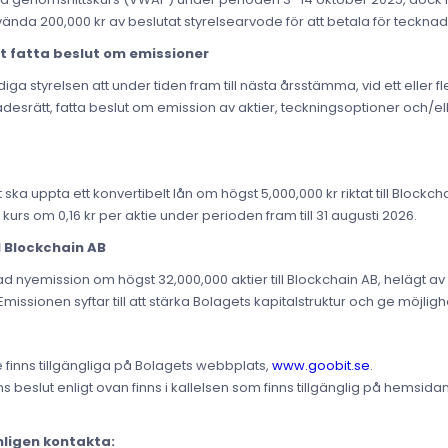
nvända 200,000 kr av beslutat styrelsearvode för att betala för tecknad
t fatta beslut om emissioner
styrelsen att under tiden fram till nästa årsstämma, vid ett eller fler
ädesrätt, fatta beslut om emission av aktier, teckningsoptioner och/el
a uppta ett konvertibelt lån om högst 5,000,000 kr riktat till Blockcha
en kurs om 0,16 kr per aktie under perioden fram till 31 augusti 2026.
l Blockchain AB
yemission om högst 32,000,000 aktier till Blockchain AB, helägt av Ch
missionen syftar till att stärka Bolagets kapitalstruktur och ge möjlighe
 finns tillgängliga på Bolagets webbplats,
www.goobit.se
.
slut enligt ovan finns i kallelsen som finns tillgänglig på hemsida
nligen kontakta: