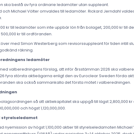
n ska bestå av fyra ordinarie ledamöter utan suppleant.
 och Michael Völter omvaldes till ledamöter. Rickard Jerndahl valdes 
e.
0 kr till ledamöter som inte uppbär lön från bolaget, 200,000 kr till
500,000 kr till ordföranden.
l Köver med Simon Westerberg som revisorssuppleant för tiden intill 
t godkänd räkning.
beredningens ledamöter
 med valberedningens förslag, att inför årsstämman 2026 ska valbe
6 fyra största aktieägarna enligt den av Euroclear Sweden förda ak
öranden ska också sammankalla det första mötet i valberedningen.
rdningen
gsordningen så att aktiekapitalet ska uppgå till lägst 2,800,000 kr o
280,000,000 och högst 1,120,000,000.
ll styrelseledamot
nyemission av högst 1,100,000 aktier till styrelseledamoten Michael
 genomsnittskurs (VWAP) under perioden 3–14 oktober 2025, dock in