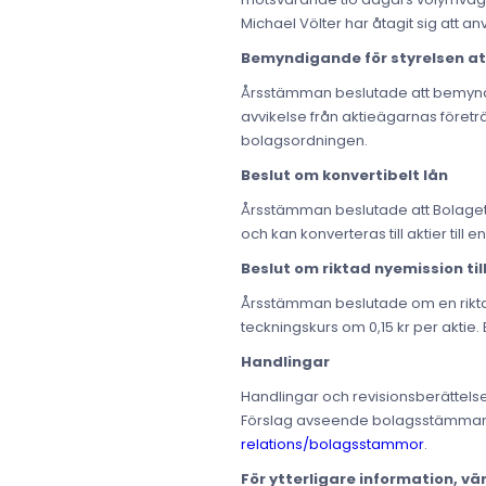
Michael Völter har åtagit sig att a
Bemyndigande för styrelsen at
Årsstämman beslutade att bemyndiga 
avvikelse från aktieägarnas företr
bolagsordningen.
Beslut om konvertibelt lån
Årsstämman beslutade att Bolaget sk
och kan konverteras till aktier till 
Beslut om riktad nyemission til
Årsstämman beslutade om en riktad n
teckningskurs om 0,15 kr per aktie. E
Handlingar
Handlingar och revisionsberättelse
Förslag avseende bolagsstämmans be
relations/bolagsstammor
.
För ytterligare information, vä