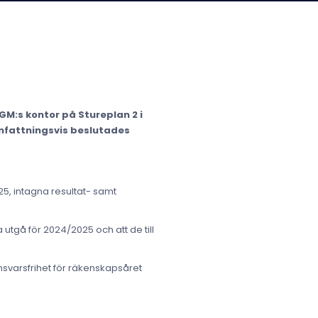
M:s kontor på Stureplan 2 i
anfattningsvis beslutades
5, intagna resultat- samt
 utgå för 2024/2025 och att de till
nsvarsfrihet för räkenskapsåret