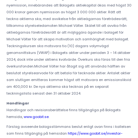
nyemission, innebärandes att Bolagets aktiekapital ökas med högst 30
000 kronor genom nyemission av högst 3 000 000 aktier. Rätt att
teckna aktierna ska, med avvikelse från aktieägarnas företrädesrätt,
tillkomma styrelseledamoten Michael Völter. Skälet till att avvika från
aktieägarnas företrädesrätt är att möjliggöra ägande i bolaget för
Michael Völter för att skapa motivation och samhörighet med bolaget.
Teckningskursen ska motsvara tio (10) dagars volymvägd
genomsnittskurs (VWAP) i Bolagets aktier under perioden 3 – 14 oktober
2024, dock inte under aktiens kvotvärde. Överkurs ska föras till den fria
överkursfonden.Michael Völter har åtagit sig att använda hälften av
beslutat styrelsearvode för att betala för tecknade aktier. Antalet aktier
som slutligen emitteras kommer högst att motsvara en emissionslikvid
om 400,000 kr. De nya aktierna ska tecknas på en separat
teckningslista senast den 31 oktober 2024.
Handlingar
Handlingar och revisionsberättelse finns tillgängliga på Bolagets
hemsida,
www.goobit.se
.
Förslag avseende bolagsstämmans beslut enligt ovan finns i kallelsen
som finns tillgänglig på hemsidan
https://www.goobit.se/investor-