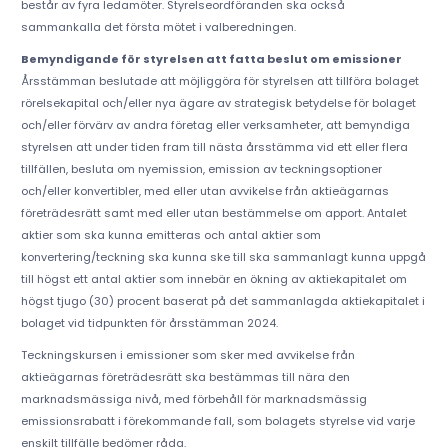
består av fyra ledamöter. Styrelseordföranden ska också
sammankalla det första mötet i valberedningen.
Bemyndigande för styrelsen att fatta beslut om emissioner
Årsstämman beslutade att möjliggöra för styrelsen att tillföra bolaget
rörelsekapital och/eller nya ägare av strategisk betydelse för bolaget
och/eller förvärv av andra företag eller verksamheter, att bemyndiga
styrelsen att under tiden fram till nästa årsstämma vid ett eller flera
tillfällen, besluta om nyemission, emission av teckningsoptioner
och/eller konvertibler, med eller utan avvikelse från aktieägarnas
företrädesrätt samt med eller utan bestämmelse om apport. Antalet
aktier som ska kunna emitteras och antal aktier som
konvertering/teckning ska kunna ske till ska sammanlagt kunna uppgå
till högst ett antal aktier som innebär en ökning av aktiekapitalet om
högst tjugo (30) procent baserat på det sammanlagda aktiekapitalet i
bolaget vid tidpunkten för årsstämman 2024.
Teckningskursen i emissioner som sker med avvikelse från
aktieägarnas företrädesrätt ska bestämmas till nära den
marknadsmässiga nivå, med förbehåll för marknadsmässig
emissionsrabatt i förekommande fall, som bolagets styrelse vid varje
enskilt tillfälle bedömer råda.