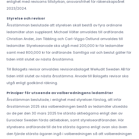
enlighet med revisorns tillstyrkan, ansvarsfrihet för räkenskapsåret
2023/2024.
Styrelse och revisor
Årsstämman beslutade att styrelsen skall bestå av fyra ordinarie
ledamöter utan suppleant. Michael Völter omvaldes till ordförande.
Christian Ander, Jan Tibbling och Carl-Viggo Östlund omvaldes till
ledamöter. Styrelsearvode ska utgå med 200,000 kr för ledamöter
samt med 800,000 kr för ordförande. Samtliga val och beslut gäller för
tiden intill slutet av nästa årsstämma.
Till Bolagets revisor omvaldes revisionsbolaget WeAudit Sweden AB för
tiden intill slutet av nästa årsstämma. Arvode till Bolagets revisor ska
utgå enligt godkänd räkning.
Principer för utseende av valberedningens ledamöter
Årsstämman beslutade, i enlighet med styrelsen förslag, att inför
årsstämman 2025 ska valberedningen bestå av ledamöter utsedda
av de per den 30 mars 2025 tre största aktieägarna enligt den av
Euroclear Sweden förda aktieboken, samt styrelseordföranden. Hör
styrelsens ordförande till de tre största ägarna enligt ovan ska även
den fjärde största ägaren ingå i valberedningen så att valberedningen