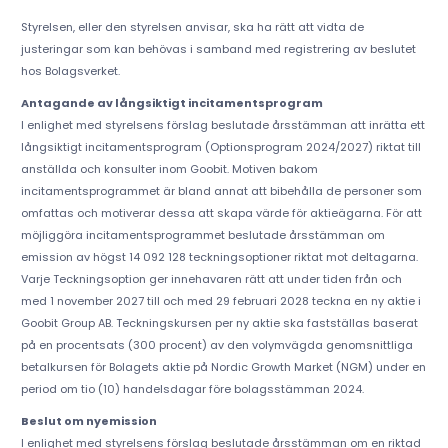
Styrelsen, eller den styrelsen anvisar, ska ha rätt att vidta de
justeringar som kan behövas i samband med registrering av beslutet
hos Bolagsverket.
Antagande av långsiktigt incitamentsprogram
I enlighet med styrelsens förslag beslutade årsstämman att inrätta ett
långsiktigt incitamentsprogram (Optionsprogram 2024/2027) riktat till
anställda och konsulter inom Goobit. Motiven bakom
incitamentsprogrammet är bland annat att bibehålla de personer som
omfattas och motiverar dessa att skapa värde för aktieägarna. För att
möjliggöra incitamentsprogrammet beslutade årsstämman om
emission av högst 14 092 128 teckningsoptioner riktat mot deltagarna.
Varje Teckningsoption ger innehavaren rätt att under tiden från och
med 1 november 2027 till och med 29 februari 2028 teckna en ny aktie i
Goobit Group AB. Teckningskursen per ny aktie ska fastställas baserat
på en procentsats (300 procent) av den volymvägda genomsnittliga
betalkursen för Bolagets aktie på Nordic Growth Market (NGM) under en
period om tio (10) handelsdagar före bolagsstämman 2024.
Beslut om nyemission
I enlighet med styrelsens förslag beslutade årsstämman om en riktad