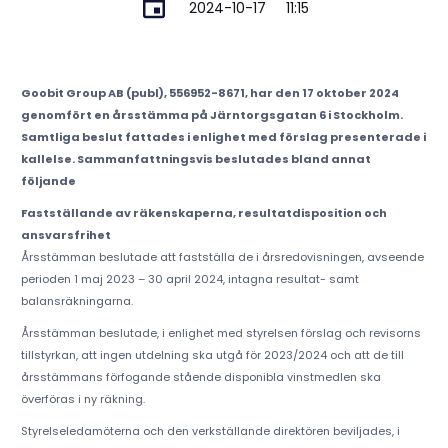
2024-10-17
11:15
Goobit Group AB (publ), 556952-8671, har den 17 oktober 2024
genomfört en årsstämma på Järntorgsgatan 6 i Stockholm.
Samtliga beslut fattades i enlighet med förslag presenterade i
kallelse. Sammanfattningsvis beslutades bland annat
följande
Fastställande av räkenskaperna, resultatdisposition och
ansvarsfrihet
Årsstämman beslutade att fastställa de i årsredovisningen, avseende
perioden 1 maj 2023 – 30 april 2024, intagna resultat- samt
balansräkningarna.
Årsstämman beslutade, i enlighet med styrelsen förslag och revisorns
tillstyrkan, att ingen utdelning ska utgå för 2023/2024 och att de till
årsstämmans förfogande stående disponibla vinstmedlen ska
överföras i ny räkning.
Styrelseledamöterna och den verkställande direktören beviljades, i