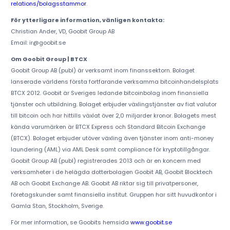
relations/bolagsstammor
.
För ytterligare information, vänligen kontakta:
Christian Ander, VD, Goobit Group AB
Email: ir@goobit.se
Om Goobit Group | BTCX
Goobit Group AB (publ) är verksamt inom finanssektorn. Bolaget
lanserade världens första fortfarande verksamma bitcoinhandelsplats
BTCX 2012. Goobit är Sveriges ledande bitcoinbolag inom finansiella
tjänster och utbildning. Bolaget erbjuder växlingstjänster av fiat valutor
till bitcoin och har hittills växlat över 2,0 miljarder kronor. Bolagets mest
kända varumärken är BTCX Express och Standard Bitcoin Exchange
(BTCX). Bolaget erbjuder utöver växling även tjänster inom anti-money
laundering (AML) via AML Desk samt compliance för kryptotillgångar.
Goobit Group AB (publ) registrerades 2013 och är en koncern med
verksamheter i de helägda dotterbolagen Goobit AB, Goobit Blocktech
AB och Goobit Exchange AB. Goobit AB riktar sig till privatpersoner,
företagskunder samt finansiella institut. Gruppen har sitt huvudkontor i
Gamla Stan, Stockholm, Sverige.
För mer information, se Goobits hemsida
www.goobit.se